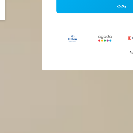
بحث
يد