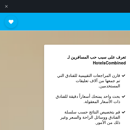
تعرف على سبب حب المسافرين لـ
HotelsCombined
قارن المراجعات التقييمية للفنادق التي
تم جمعها من آلاف تعليقات
المستخدمين.
بحث واحد يمنحك أسعاراً دقيقة للفنادق
ذات الأسعار المعقولة.
قم بتخصيص النتائج حسب سلسلة
الفنادق ووسائل الراحة والسعر وغير
ذلك من الأمور.