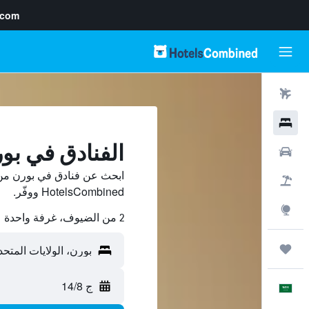
.com
رحلات طيران
فنادق
الفنادق في بو
سيارات
ابحث عن فنادق في بورن من 
حزم العروض
HotelsCombined ووفّر.
استكشاف
2 من الضيوف، غرفة واحدة
رحلات
ج 14/8
العَرَبِيَّة