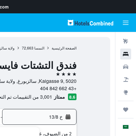
.com
رحلات طيران
الصفحة الرئيسية
النمسا
72,663
ولاية سالز
فنادق
فندق التشتات فايسه
سيارات
4 نجوم
حزم العروض
Kaigasse 9, 5020, سالزبورغ, ولاية سالزبورغ, النمسا
+43 662 842 404
استكشاف
ممتاز
3,001 من التقييمات تم التحقق منها
8.6
رحلات
خ 13/8
-
العَرَبِيَّة
2 من الضيوف، غرفة واحدة