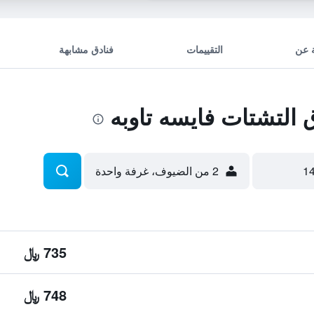
 عن
التقييمات
فنادق مشابهة
التشتات فايسه تاوبه
2 من الضيوف، غرفة واحدة
735 ﷼
748 ﷼