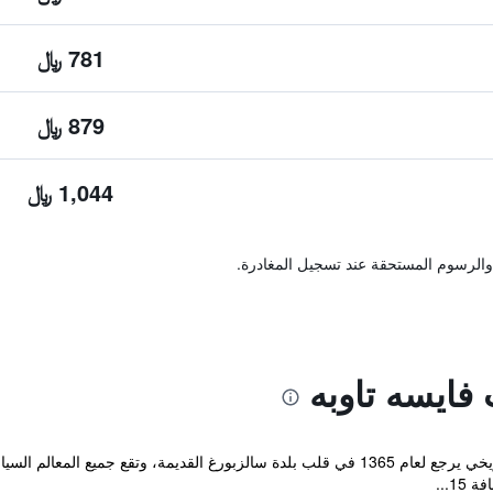
781 ﷼
879 ﷼
1,044 ﷼
والرسوم المستحقة عند تسجيل المغادرة.
فايسه تاوبه
يقع فندق التشتات فايسه تاوبه في مبنى تاريخي يرجع لعام 1365 في قلب بلدة سالزبورغ الق
1...