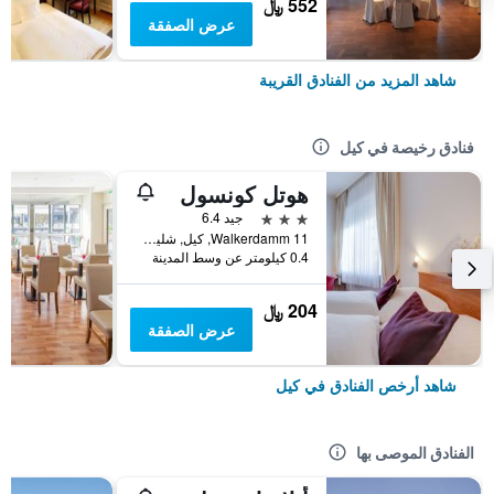
552 ﷼
عرض الصفقة
شاهد المزيد من الفنادق القريبة
فنادق رخيصة في كيل
هوتل كونسول
3 نجوم
جيد 6.4
Walkerdamm 11, كيل, شليسفيغ-هولشتاين, ألمانيا
0.4 كيلومتر عن وسط المدينة
204 ﷼
عرض الصفقة
شاهد أرخص الفنادق في كيل
الفنادق الموصى بها