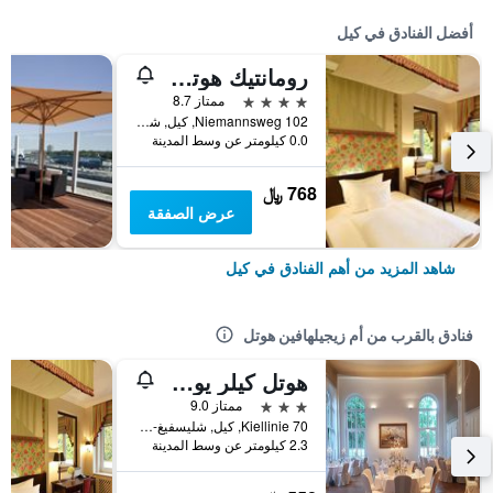
أفضل الفنادق في كيل
رومانتيك هوتل كيلر كوفمان
4 نجوم
ممتاز 8.7
Niemannsweg 102, كيل, شليسفيغ-هولشتاين, ألمانيا
0.0 كيلومتر عن وسط المدينة
768 ﷼
عرض الصفقة
شاهد المزيد من أهم الفنادق في كيل
فنادق بالقرب من أم زيجيلهافين هوتل
هوتل كيلر يوخت كلوب
3 نجوم
ممتاز 9.0
Kiellinie 70, كيل, شليسفيغ-هولشتاين, ألمانيا
2.3 كيلومتر عن وسط المدينة