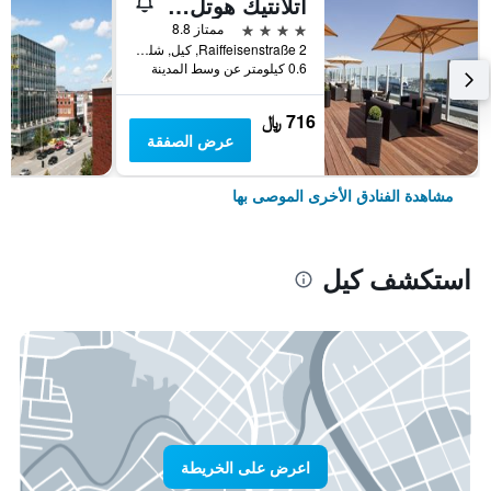
أتلانتيك هوتل كيل
4 نجوم
ممتاز 8.8
Raiffeisenstraße 2, كيل, شليسفيغ-هولشتاين, ألمانيا
0.6 كيلومتر عن وسط المدينة
716 ﷼
عرض الصفقة
مشاهدة الفنادق الأخرى الموصى بها
استكشف كيل
اعرض على الخريطة