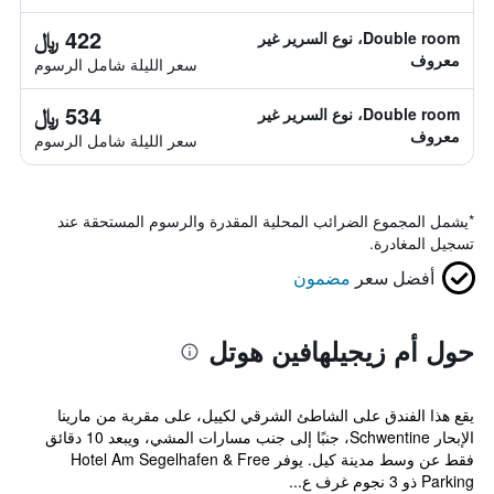
422 ﷼
Double room، نوع السرير غير
معروف
سعر الليلة شامل الرسوم
534 ﷼
Double room، نوع السرير غير
معروف
سعر الليلة شامل الرسوم
*
يشمل المجموع الضرائب المحلية المقدرة والرسوم المستحقة عند
تسجيل المغادرة.
أفضل سعر
مضمون
حول أم زيجيلهافين هوتل
يقع هذا الفندق على الشاطئ الشرقي لكييل، على مقربة من مارينا
الإبحار Schwentine، جنبًا إلى جنب مسارات المشي، ويبعد 10 دقائق
فقط عن وسط مدينة كيل. يوفر Hotel Am Segelhafen & Free
Parking ذو 3 نجوم غرف ع...