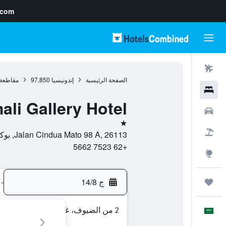
.com
رحلات طيران
الصفحة الرئيسية
إندونيسيا
97,850
مقاطعة 
فنادق
ali Gallery Hotel
سيارات
نجمة واحدة
حزم العروض
Jalan Cindua Mato 98 A, 26113, بوكيتنغي, مقاطعة سومطرة الغربية, إندونيسيا
+62 7523 5662
استكشاف
ج 14/8
-
رحلات
2 من الضيوف، غرفة واحدة
العَرَبِيَّة