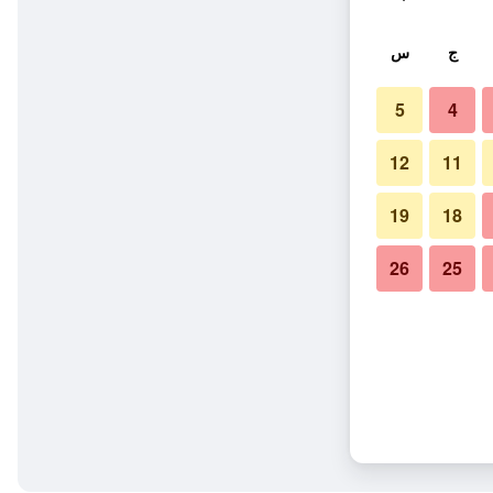
ج
س
5
4
12
11
19
18
26
25