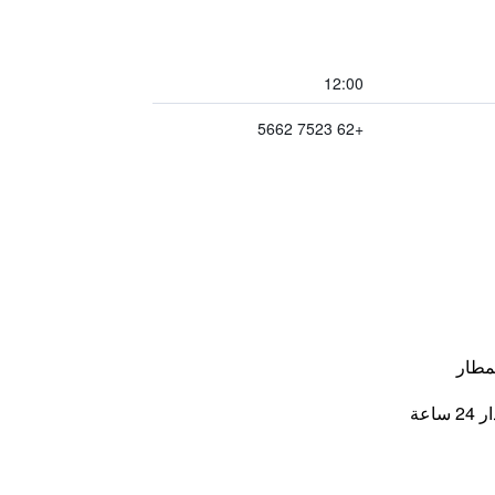
12:00
+62 7523 5662
مطار
اعة