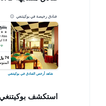
فنادق رخيصة في بوكيتنغي
بنتن
3 نجوم
0.8 كيلومتر عن وسط المدينة
74 ﷼
المتوس
شاهد أرخص الفنادق في بوكيتنغي
استكشف بوكيتنغي