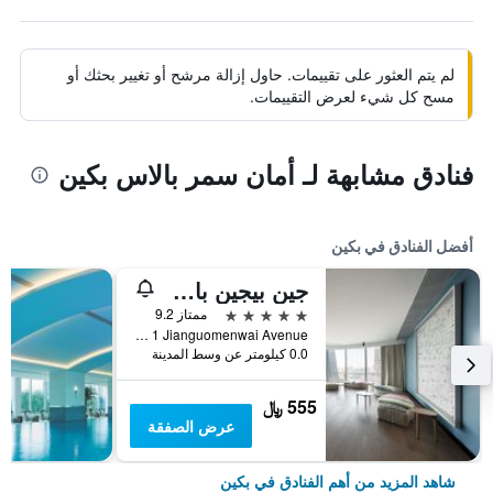
لم يتم العثور على تقييمات. حاول إزالة مرشح أو تغيير بحثك أو
مسح كل شيء لعرض التقييمات.
فنادق مشابهة لـ أمان سمر بالاس بكين
أفضل الفنادق في بكين
جين بيجين باي شانغريلا
5 نجوم
ممتاز 9.2
No 1 Jianguomenwai Avenue, بكين, الصين
0.0 كيلومتر عن وسط المدينة
555 ﷼
عرض الصفقة
شاهد المزيد من أهم الفنادق في بكين