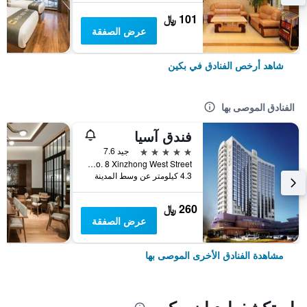
101 ﷼
عرض الصفقة
شاهد أرخص الفنادق في بكين
الفنادق الموصى بها
فندق آسيا
5 نجوم
جيد 7.6
No. 8 Xinzhong West Street, بكين, الصين
4.3 كيلومتر عن وسط المدينة
260 ﷼
عرض الصفقة
مشاهدة الفنادق الأخرى الموصى بها