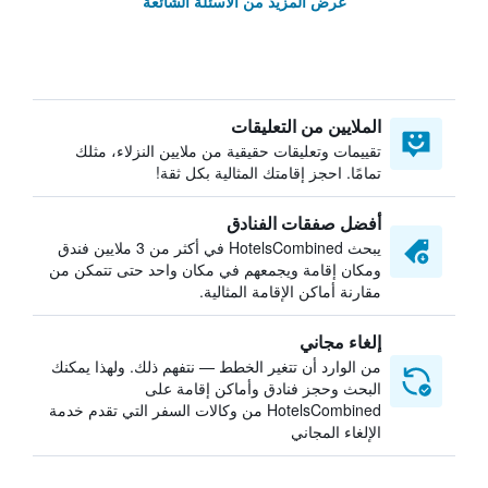
عرض المزيد من الأسئلة الشائعة
الملايين من التعليقات
تقييمات وتعليقات حقيقية من ملايين النزلاء، مثلك
تمامًا. احجز إقامتك المثالية بكل ثقة!
أفضل صفقات الفنادق
يبحث HotelsCombined في أكثر من 3 ملايين فندق
ومكان إقامة ويجمعهم في مكان واحد حتى تتمكن من
مقارنة أماكن الإقامة المثالية.
إلغاء مجاني
من الوارد أن تتغير الخطط — نتفهم ذلك. ولهذا يمكنك
البحث وحجز فنادق وأماكن إقامة على
HotelsCombined من وكالات السفر التي تقدم خدمة
الإلغاء المجاني