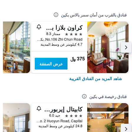
فنادق بالقرب من أمان سمر بالاس بكين
كراون بلازا بكينج تشونغوانكون باي آيتش جي
4 نجوم
ممتاز 8.3
No.106 Zhi Chun Road, بكين, الصين
4.7 كيلومتر عن وسط المدينة
375 ﷼
عرض الصفقة
شاهد المزيد من الفنادق القريبة
فنادق رخيصة في بكين
كابيتال إيربورت إنترناشونال هوتل
4 نجوم
جيد 6.0
No. 2 Huoyun Road, Capital, بكين, الصين
24.8 كيلومتر عن وسط المدينة