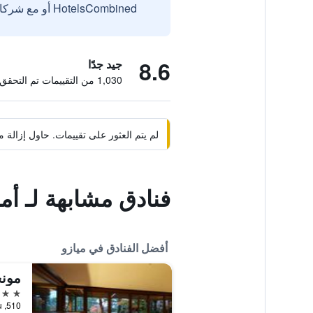
HotelsCombined أو مع شركائنا الخارجيين الموثوقين.
8.6
جيد جدًا
1,030 من التقييمات تم التحقق منها
لم يتم العثور على تقييمات. حاول إزال
فنادق مشابهة لـ أم
أفضل الفنادق في ميازو
مون
4 نجوم
510, Monju, ميازو, اليابان