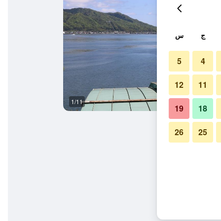
ج
س
5
4
12
11
1/11
المظهر الخارجي
19
18
26
25