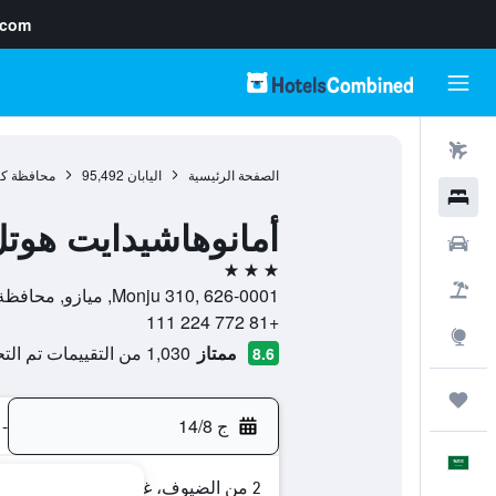
.com
رحلات طيران
الصفحة الرئيسية
اليابان
95,492
محافظة كي
فنادق
أمانوهاشيدايت هوت
سيارات
3 نجوم
حزم العروض
Monju 310, 626-0001, ميازو, محافظة كيوتو, اليابان
+81 772 224 111
استكشاف
ممتاز
1,030 من التقييمات تم التحقق منها
8.6
رحلات
ج 14/8
-
العَرَبِيَّة
2 من الضيوف، غرفة واحدة