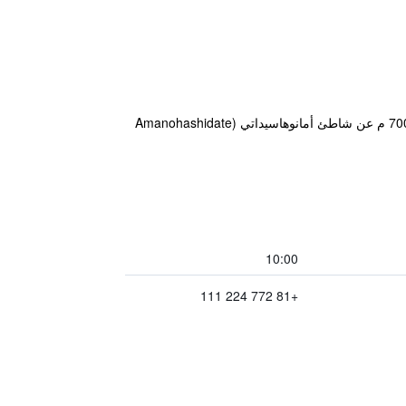
يتمتع مكان إقامة "Amano Hashidate Hotel" بموقع جيد في حي Amanohashidate Onsen في ميازو حيث يبعد مسافة 700 م عن شاطئ أمانوهاسيداتي (Amanohashidate
10:00
+81 772 224 111