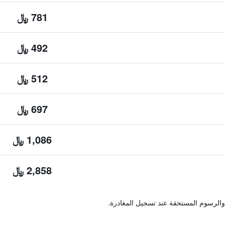
781 ﷼
492 ﷼
512 ﷼
697 ﷼
1,086 ﷼
2,858 ﷼
والرسوم المستحقة عند تسجيل المغادرة.