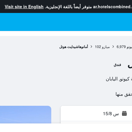
ar.hotelscombined
متوفر أيضاً باللغة الإنجليزية.
Visit site in English
وتو
6,979
ميازو
102
أمانوهاشيدايت هوتل
ل
فندق
س 15/8