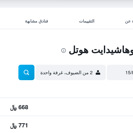
 عن
التقييمات
فنادق مشابهة
هاشيدايت هوتل
2 من الضيوف، غرفة واحدة
668 ﷼
771 ﷼