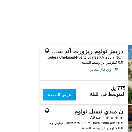
دريمز تولوم ريزورت آند سبا - بسعر شامل جميع الخدمات
Carretera Chetumal-Puerto Juarez KM 236.7 No.1, تولوم, ولاية كينتانا رو, المكسيك
0.0 كيلومتر عن وسط المدينة
واي فاي مجاني
779 ﷼
المتوسط في الليلة
عرض الصفقة
ن ميدي تيمبل تولوم
4 نجوم
جيد 7.9
Carretera Tulum-Boca Paila Km 10.5, تولوم, ولاية كينتانا رو, المكسيك
0.0 كيلومتر عن وسط المدينة