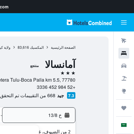
.com
رحلات طيران
الصفحة الرئيسية
المكسيك
83,616
ولاية كي
فنادق
آمانسالا
سيارات
منتجع
3 نجوم
حزم العروض
Carretera Tulu-Boca Paila km 5.5, 77780, تولوم, ولاية كينتانا رو
+52 984 452 3336
استكشاف
جيد
668 من التقييمات تم التحقق منها
7.3
رحلات
خ 13/8
-
العَرَبِيَّة
2 من الضيوف، غرفة واحدة