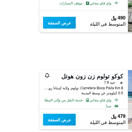
واي فاي مجاني
موقف السيارات
490 ﷼
عرض الصفقة
المتوسط في الليلة
كوكو تولوم زن زون هوتل
نجمة واحدة
جيد 7.9
Carretera Boca Paila Km 8, تولوم, ولاية كينتانا رو, المكسيك
0.5 كيلومتر عن وسط المدينة
واي فاي مجاني
خدمة النقل من وإلى المطار
سبا
479 ﷼
عرض الصفقة
المتوسط في الليلة