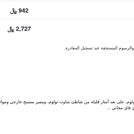
942 ﷼
2,727 ﷼
والرسوم المستحقة عند تسجيل المغادرة.
 إقامة "Amansala Resort" في تولوم، على بعد أمتار قليلة من شاطئ ساوث تولوم، ويتميز بمسبح