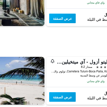
واي فاي مجاني
عرض الصفقة
ط في الليلة
هوتليتو أزول - آي ميتخيلين كي وينر
ممتاز 8.2
Carretera Tulum-Boca Paila, Km. 5.8, تولوم, ولاية كينتانا رو, المكسيك
واي فاي مجاني
عرض الصفقة
ط في الليلة