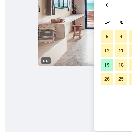
ج
س
5
4
12
11
1/13
غرفة نوم
19
18
26
25