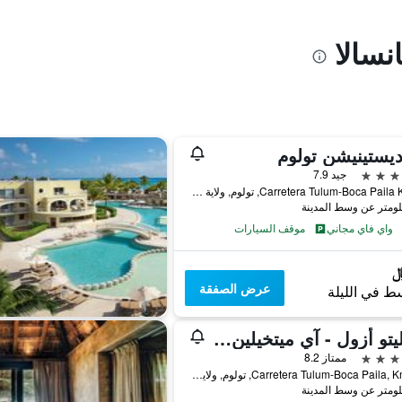
نسالا
يستينيشن تولوم
جيد 7.9
Carretera Tulum-Boca Paila Km.10, تولوم, ولاية كينتانا رو, المكسيك
واي فاي مجاني
موقف السيارات
عرض الصفقة
ط في الليلة
هوتليتو أزول - آي ميتخيلين كي وينر
ممتاز 8.2
Carretera Tulum-Boca Paila, Km. 5.8, تولوم, ولاية كينتانا رو, المكسيك