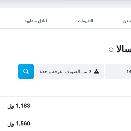
 عن
التقييمات
فنادق مشابهة
الا
2 من الضيوف، غرفة واحدة
1,183 ﷼
1,560 ﷼