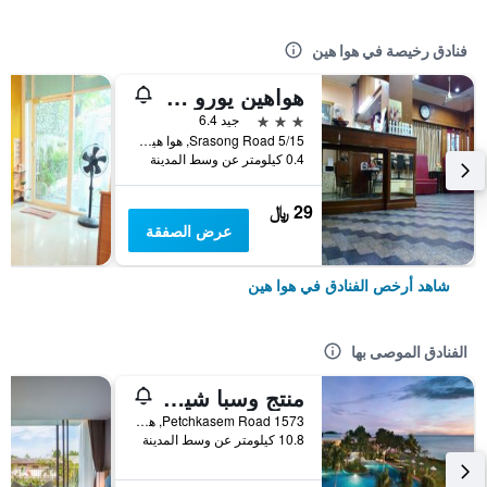
فنادق رخيصة في هوا هين
هواهين يورو سيتي هوتل
3 نجوم
جيد 6.4
5/15 Srasong Road, هوا هين, تايلاند
0.4 كيلومتر عن وسط المدينة
29 ﷼
عرض الصفقة
شاهد أرخص الفنادق في هوا هين
الفنادق الموصى بها
منتج وسبا شيراتون هوا هين
1573 Petchkasem Road, هوا هين, تايلاند
10.8 كيلومتر عن وسط المدينة