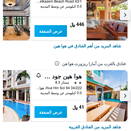
43/1 Phetkasem Beach Road, هوا هين, تايلاند
0.0 كيلومتر عن وسط المدينة
446 ﷼
عرض الصفقة
شاهد المزيد من أهم الفنادق في هوا هين
فنادق بالقرب من أمارا ريزورت هوا هن
هوا هين جود فيو هوتل
2 نجمتين
ممتاز 8.3
34/222 Hua Hin Soi 94, هوا هين, تايلاند
0.0 كيلومتر عن وسط المدينة
41 ﷼
عرض الصفقة
شاهد المزيد من الفنادق القريبة