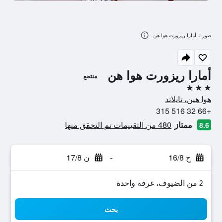
صور لـ أمارا ريزورت هوا هن
أمارا ريزورت هوا هن
منتجع
3 نجوم
هوا هين، تايلاند
+66 32 516 315
ممتاز
480 من التقييمات تم التحقق منها
8.6
ح 16/8
-
ن 17/8
2 من الضيوف، غرفة واحدة
بحث