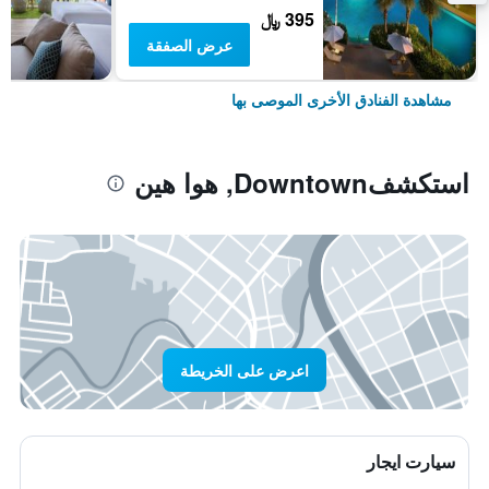
395 ﷼
عرض الصفقة
مشاهدة الفنادق الأخرى الموصى بها
استكشفDowntown, هوا هين
اعرض على الخريطة
سيارت ايجار