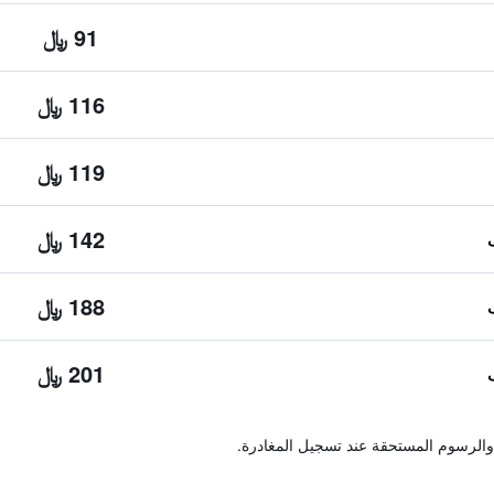
91 ﷼
116 ﷼
119 ﷼
142 ﷼
188 ﷼
201 ﷼
والرسوم المستحقة عند تسجيل المغادرة.