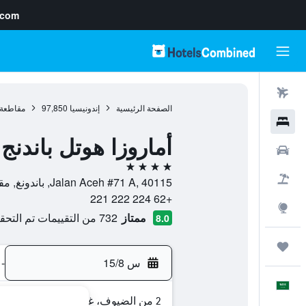
.com
رحلات طيران
الصفحة الرئيسية
إندونيسيا
97,850
مقاطعة 
فنادق
أماروزا هوتل باندنج
سيارات
4 نجوم
حزم العروض
Jalan Aceh #71 A, 40115, باندونغ, مقاطعة جاوة الغربية, إندونيسيا
+62 224 222 221
استكشاف
ممتاز
732 من التقييمات تم التحقق منها
8.0
رحلات
س 15/8
-
العَرَبِيَّة
2 من الضيوف، غرفة واحدة