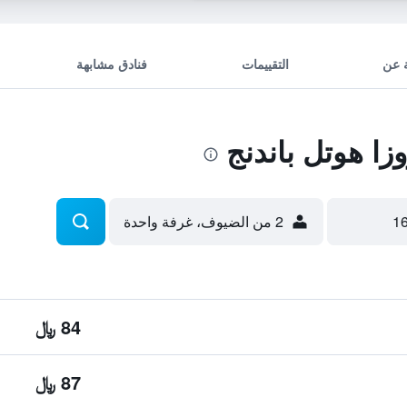
 عن
التقييمات
فنادق مشابهة
ا هوتل باندنج
2 من الضيوف، غرفة واحدة
84 ﷼
87 ﷼