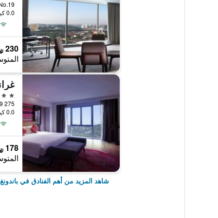
mbong No.19
0.0 كيلومتر عن وسط المدينة
230 ﷼
المتوس
5 نجوم
No.269 275
0.0 كيلومتر عن وسط المدينة
178 ﷼
المتوس
شاهد المزيد من أهم الفنادق في باندونغ