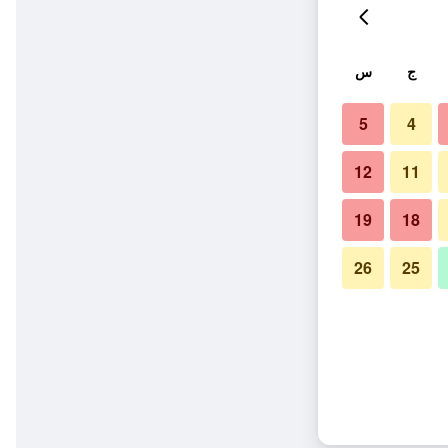
ج
س
5
4
12
11
19
18
26
25