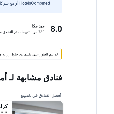
HotelsCombined أو مع شركائنا الخارجيين الموثوقين.
8.0
جيد جدًا
732 من التقييمات تم التحقق منها
لم يتم العثور على تقييمات. حاول إزال
فنادق مشابهة لـ أما
أفضل الفنادق في باندونغ
كراو
5 نجوم