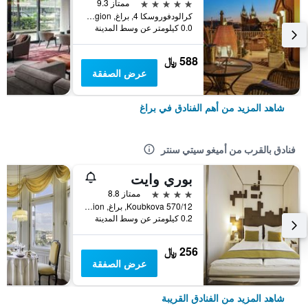
5 نجوم
ممتاز 9.3
كرالودفوروسكا 4, براغ, Prague Region, جمهورية التشيك
0.0 كيلومتر عن وسط المدينة
588 ﷼
عرض الصفقة
شاهد المزيد من أهم الفنادق في براغ
فنادق بالقرب من أميغو سيتي سنتر
بوري وايت
4 نجوم
ممتاز 8.8
Koubkova 570/12, براغ, Prague Region, جمهورية التشيك
0.2 كيلومتر عن وسط المدينة
256 ﷼
عرض الصفقة
شاهد المزيد من الفنادق القريبة