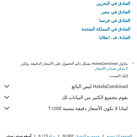
الفنادق في البحرين
الفنادق في مصر
الفنادق في فرنسا
الفنادق في المملكة المتحدة
الفنادق في إيطاليا
الفنادق في تايلاند
*
يحاول HotelsCombined بشكل دائم الحصول على الأسعار الدقيقة، ولكن
لا يمكن ضمان الأسعار
.
إليك السبب:
HotelsCombined ليس البائع
نقوم بتجميع الكثير من البيانات لك
لماذا لا تكون الأسعار دقيقة بنسبة 100٪؟
الصفحة الرئيسية
جمهورية التشيك
30,802
براغ
6,173
أميغو سيتي سنتر