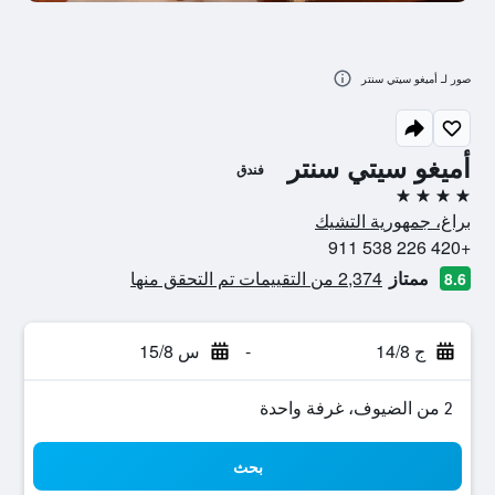
صور لـ أميغو سيتي سنتر
أميغو سيتي سنتر
فندق
4 نجوم
براغ، جمهورية التشيك
+420 226 538 911
ممتاز
2,374 من التقييمات تم التحقق منها
8.6
ج 14/8
-
س 15/8
2 من الضيوف، غرفة واحدة
بحث