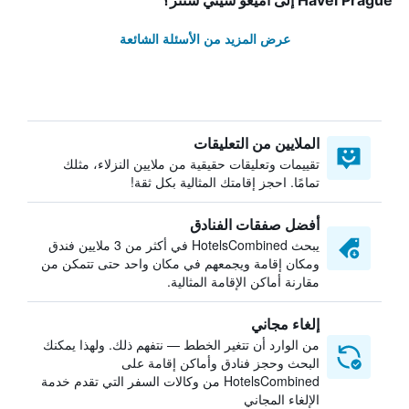
Havel Prague إلى أميغو سيتي سنتر؟
عرض المزيد من الأسئلة الشائعة
الملايين من التعليقات
تقييمات وتعليقات حقيقية من ملايين النزلاء، مثلك
تمامًا. احجز إقامتك المثالية بكل ثقة!
أفضل صفقات الفنادق
يبحث HotelsCombined في أكثر من 3 ملايين فندق
ومكان إقامة ويجمعهم في مكان واحد حتى تتمكن من
مقارنة أماكن الإقامة المثالية.
إلغاء مجاني
من الوارد أن تتغير الخطط — نتفهم ذلك. ولهذا يمكنك
البحث وحجز فنادق وأماكن إقامة على
HotelsCombined من وكالات السفر التي تقدم خدمة
الإلغاء المجاني