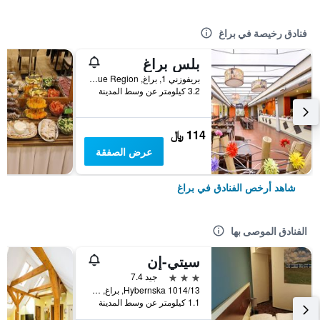
فنادق رخيصة في براغ
بلس براغ
بريفوزني 1, براغ, Prague Region, جمهورية التشيك
3.2 كيلومتر عن وسط المدينة
114 ﷼
عرض الصفقة
شاهد أرخص الفنادق في براغ
الفنادق الموصى بها
سيتي-إن
3 نجوم
جيد 7.4
Hybernska 1014/13, براغ, Prague Region, جمهورية التشيك
1.1 كيلومتر عن وسط المدينة