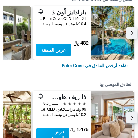
بارادايز أون ذا بيتش ريزورت-بالم كوف
119-121 Williams Esplanade, Palm Cove, QLD, أستراليا
0.4 كيلومتر عن وسط المدينة
482 ﷼
عرض الصفقة
شاهد أرخص الفنادق في Palm Cove
الفنادق الموصى بها
ذا ريف هاوس أدالتس ريتريت
5 نجوم
ممتاز 9.0
99 وليامز إسبلانادي, Palm Cove, QLD, أستراليا
0.2 كيلومتر عن وسط المدينة
1,475 ﷼
عرض
الصفقة