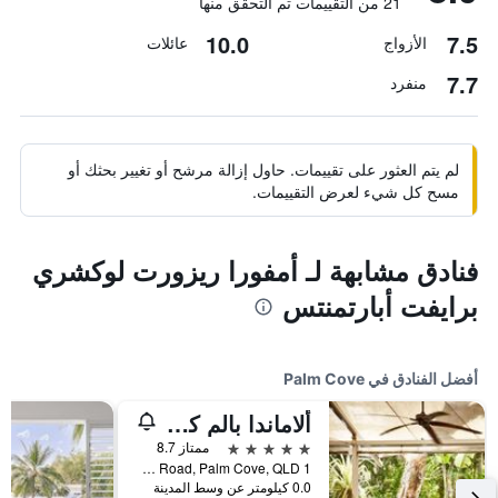
21 من التقييمات تم التحقق منها
10.0
7.5
الأزواج
عائلات
7.7
منفرد
لم يتم العثور على تقييمات. حاول إزالة مرشح أو تغيير بحثك أو
مسح كل شيء لعرض التقييمات.
فنادق مشابهة لـ أمفورا ريزورت لوكشري
برايفت أبارتمنتس
أفضل الفنادق في Palm Cove
ألاماندا بالم كوف باي لانسيمور
5 نجوم
ممتاز 8.7
1 Veivers Road, Palm Cove, QLD, أستراليا
0.0 كيلومتر عن وسط المدينة