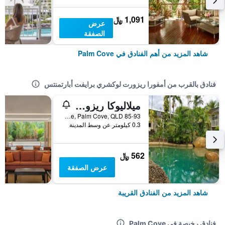
1,091 ﷼
عرض
الصفقة
شاهد المزيد من أهم الفنادق في Palm Cove
فنادق بالقرب من أمفورا ريزورت لوكشري برايفت أبارتمنتس
ميلاليوكا ريزورت
85-93 Williams Esplanade, Palm Cove, QLD, أستراليا
0.3 كيلومتر عن وسط المدينة
562 ﷼
عرض الصفقة
شاهد المزيد من الفنادق القريبة
فنادق رخيصة في Palm Cove