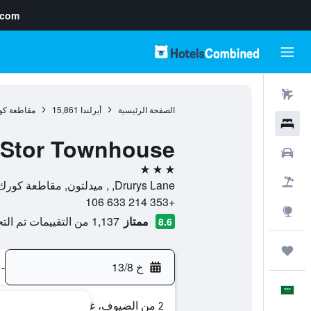
.com
رحلات طيران
الصفحة الرئيسية
أيرلندا
15,861
مقاطعة كو
فنادق
 Stor Townhouse
سيارات
3 نجوم
حزم العروض
Drurys Lane, , ميدلتون, مقاطعة كورك, أيرلندا
+353 214 633 106
استكشاف
ممتاز
1,137 من التقييمات تم التحقق منها
8.6
رحلات
خ 13/8
-
العَرَبِيَّة
2 من الضيوف، غرفة واحدة