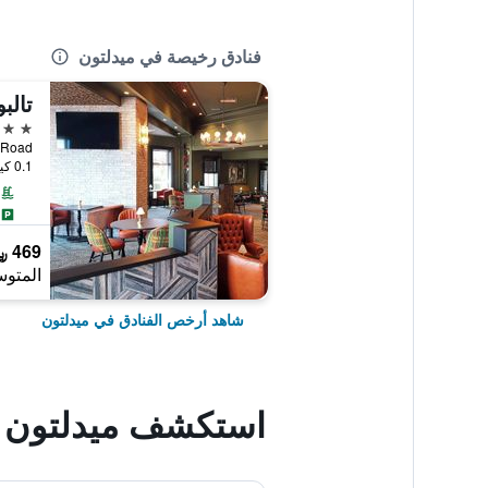
فنادق رخيصة في ميدلتون
تالب
4 نجوم
ld Cork Road
0.1 كيلومتر عن وسط المدينة
469 ﷼
المتوس
شاهد أرخص الفنادق في ميدلتون
استكشف ميدلتون