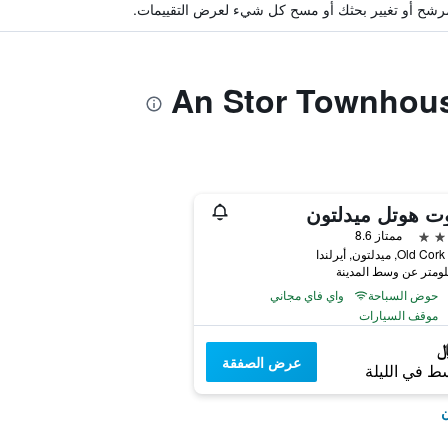
ة مرشح أو تغيير بحثك أو مسح كل شيء لعرض التقييمات.
وت هوتل ميدلتون
ممتاز 8.6
O, ميدلتون, أيرلندا
حوض السباحة
واي فاي مجاني
موقف السيارات
عرض الصفقة
ط في الليلة
ن