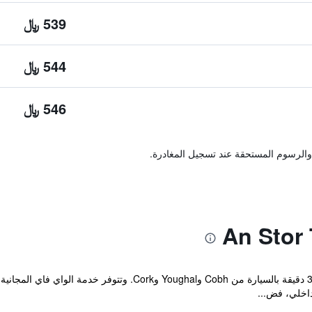
539 ﷼
544 ﷼
546 ﷼
والرسوم المستحقة عند تسجيل المغادرة.
يقع An Stór في قلب Midleton على بعد 30 دقيقة بالسيارة من Cobh