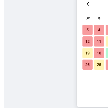
ج
س
5
4
12
11
19
18
26
25