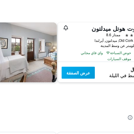
وت هوتل ميدلتون
ممتاز 8.6
O, ميدلتون, أيرلندا
حوض السباحة
واي فاي مجاني
موقف السيارات
عرض الصفقة
ط في الليلة