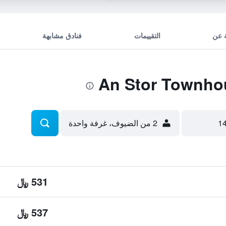
 عن
التقييمات
فنادق مشابهة
2 من الضيوف، غرفة واحدة
531 ﷼
537 ﷼