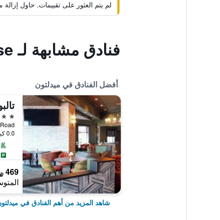
لم يتم العثور على تقييمات. حاول إزال
فنادق مشابهة لـ An Stor Townhouse
أفضل الفنادق في ميدلتون
تالب
4 نجوم
ld Cork Road
0.0 كيلومتر عن وسط المدينة
469 ﷼
المتوس
شاهد المزيد من أهم الفنادق في ميدلتو