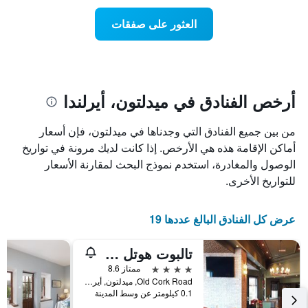
يتضمن
عطلة
المخطط
نهاية
العثور على صفقات
1
هذا
محور
الأسبوع
Y
الذي
الذي
عُثر
يعرض
عليه
متوسط
خلال
أرخص الفنادق في ميدلتون، أيرلندا
سعر
آخر
الغرفة
3
من بين جميع الفنادق التي وجدناها في ميدلتون، فإن أسعار
هذه
أيام
الليلة
أماكن الإقامة هذه هي الأرخص. إذا كانت لديك مرونة في تواريخ
مع
الذي
التصنيف
الوصول والمغادرة، استخدم نموذج البحث لمقارنة الأسعار
عُثر
حسب
للتواريخ الأخرى.
عليه
النجوم
خلال
يتضمن
آخر
المخطط
عرض كل الفنادق البالغ عددها 19
3
1
أيام
محور
تالبوت هوتل ميدلتون
X
الذي
4 نجوم
ممتاز 8.6
يعرض
Old Cork Road, ميدلتون, أيرلندا
فئات
0.1 كيلومتر عن وسط المدينة
الفنادق