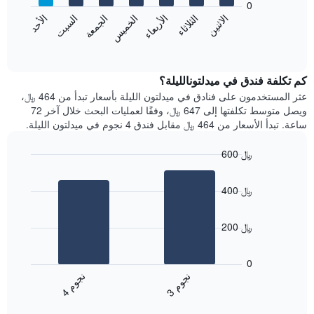
0
الشهور.
الاثنين
الثلاثاء
الأربعاء
الخميس
الجمعة
السبت
الأحد
يتضمن
يعرض
المخطط
المخطط
End
التالي
of
التالي
interactive
1
متوسط
chart
محور
سعر
كم تكلفة فندق في ميدلتونالليلة؟
Y
غرفة
عثر المستخدمون على فنادق في ميدلتون الليلة بأسعار تبدأ من 464 ﷼،
الذي
كل
ويصل متوسط تكلفتها إلى 647 ﷼، وفقًا لعمليات البحث خلال آخر 72
يعرض
يوم
ساعة. تبدأ الأسعار من 464 ﷼ مقابل فندق 4 نجوم في ميدلتون الليلة.
متوسط
في
سعر
الأسبوع
600 ﷼
غرفة
يتضمن
Bar
المخطط
Chart
graphic.
chart
1
400 ﷼
with
محور
2
X
bars.
الذي
200 ﷼
يعرض
يعرض
أيام
المخطط
0
الأسبوع.
التالي
ن
م
ن
م
يتضمن
متوسط
3
ج
و
4
ج
و
المخطط
End
سعر
of
التالي
الغرفة
interactive