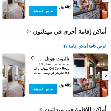
بالنجوم.
482 ﷼
يتضمن
عرض الصفقة
المخطط
1
محور
Y
أماكن إقامة أخرى في ميدلتون
الذي
يعرض
متوسط
عرض كافة أماكن إقامة 19
سعر
غرفة
في
تالبوت هوتل ميدلتون
عطلة
4 نجوم
ممتاز 8.6
نهاية
Old Cork Road, ميدلتون, أيرلندا
هذا
0.1 كيلومتر عن وسط المدينة
الأسبوع
خلال
آخر
482 ﷼
3
عرض الصفقة
أيام
أماكن للإقامة في ميدلتون