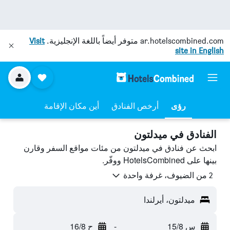
ar.hotelscombined.com
متوفر أيضاً باللغة الإنجليزية.
Visit
site in English
رؤى
أرخص الفنادق
أين مكان الإقامة
الفنادق في ميدلتون
ابحث عن فنادق في ميدلتون من مئات مواقع السفر وقارن
بينها على HotelsCombined ووفّر.
2 من الضيوف، غرفة واحدة
ميدلتون، أيرلندا
س 15/8
-
ح 16/8