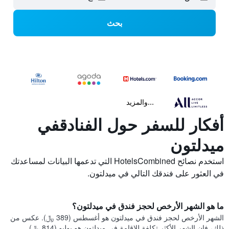
بحث
...والمزيد
أفكار للسفر حول الفنادقفي
ميدلتون
استخدم نصائح HotelsCombined التي تدعمها البيانات لمساعدتك
في العثور على فندقك التالي في ميدلتون.
ما هو الشهر الأرخص لحجز فندق في ميدلتون؟
الشهر الأرخص لحجز فندق في ميدلتون هو أغسطس (389 ﷼). عكس من
ذلك، فإن الشهر الأكثر تكلفة للإقامة في ميدلتون هو يوليو (814 ﷼).