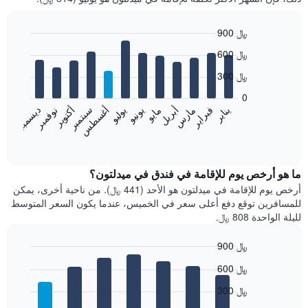
900 ﷼
Bar
Chart
600 ﷼
graphic.
chart
with
300 ﷼
12
bars.
0
فبراير
مايو
أغسطس
نوفمبر
يناير
أبريل
يوليو
أكتوبر
مارس
يونيو
سبتمبر
ديسمبر
يعرض
المخطط
End
of
التالي
interactive
متوسط
chart
سعر
ما هو أرخص يوم للإقامة في فندق في ميدلتون؟
غرفة
أرخص يوم للإقامة في ميدلتون هو الأحد (441 ﷼). من ناحية أخرى، يمكن
كل
للمسافرين توقع دفع أعلى سعر في الخميس، عندما يكون السعر المتوسط
شهر
لليلة الواحدة 808 ﷼.
يتضمن
المخطط
900 ﷼
1
Bar
محور
Chart
600 ﷼
graphic.
chart
X
with
الذي
300 ﷼
7
يعرض
bars.