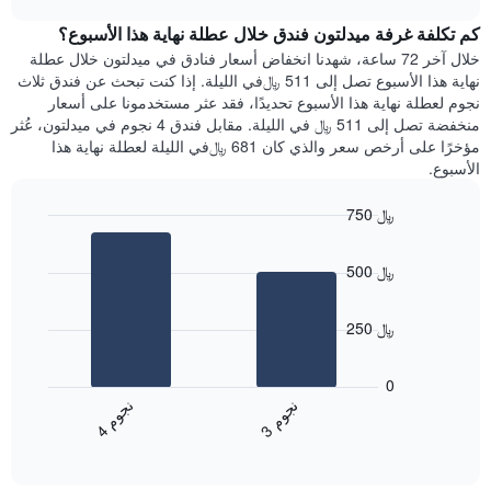
1
هذه
chart
محور
كم تكلفة غرفة ميدلتون فندق خلال عطلة نهاية هذا الأسبوع؟
الليلة
Y
الذي
خلال آخر 72 ساعة، شهدنا انخفاض أسعار فنادق في ميدلتون خلال عطلة
الذي
عُثر
نهاية هذا الأسبوع تصل إلى 511 ﷼في الليلة. إذا كنت تبحث عن فندق ثلاث
يعرض
عليه
نجوم لعطلة نهاية هذا الأسبوع تحديدًا، فقد عثر مستخدمونا على أسعار
متوسط
خلال
منخفضة تصل إلى 511 ﷼ في الليلة. مقابل فندق 4 نجوم في ميدلتون، عُثر
سعر
آخر
مؤخرًا على أرخص سعر والذي كان 681 ﷼في الليلة لعطلة نهاية هذا
غرفة
3
الأسبوع.
أيام
مع
750 ﷼
التصنيف
Bar
حسب
Chart
graphic.
chart
النجوم
500 ﷼
with
يتضمن
2
المخطط
bars.
1
250 ﷼
محور
يعرض
X
المخطط
0
التي
التالي
ن
م
ن
م
تعرض
متوسط
3
ج
و
4
ج
و
فئات
End
سعر
of
الفنادق
الغرفة
interactive
بالنجوم.
خلال
chart