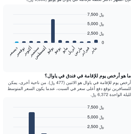
7,500 ﷼
Bar
Chart
5,000 ﷼
graphic.
chart
with
2,500 ﷼
12
bars.
0
فبراير
مايو
أغسطس
نوفمبر
يناير
أبريل
يوليو
أكتوبر
مارس
يونيو
سبتمبر
ديسمبر
يعرض
المخطط
End
of
التالي
interactive
متوسط
chart
سعر
ما هو أرخص يوم للإقامة في فندق في ياوال؟
غرفة
أرخص يوم للإقامة في ياوال هو الاثنين (477 ﷼). من ناحية أخرى، يمكن
كل
للمسافرين توقع دفع أعلى سعر في السبت، عندما يكون السعر المتوسط
شهر
لليلة الواحدة 6,372 ﷼.
يتضمن
المخطط
7,500 ﷼
1
Bar
محور
Chart
5,000 ﷼
graphic.
chart
X
with
الذي
2,500 ﷼
7
يعرض
bars.