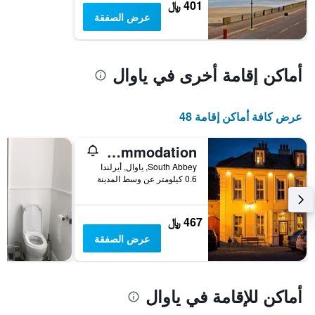
401 ﷼
يتضمن
عرض الصفقة
المخطط
1
محور
Y
أماكن إقامة أخرى في ياوال
الذي
يعرض
متوسط
عرض كافة أماكن إقامة 48
سعر
غرفة
في
Avonmore House Guest Accommodation
عطلة
South Abbey, ياوال, أيرلندا
نهاية
0.6 كيلومتر عن وسط المدينة
هذا
الأسبوع
خلال
467 ﷼
آخر
3
عرض الصفقة
أيام
أماكن للإقامة في ياوال