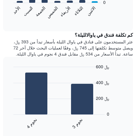
0
الشهور.
الاثنين
الخميس
الأحد
الأربعاء
السبت
الثلاثاء
الجمعة
يتضمن
يعرض
المخطط
المخطط
End
التالي
of
التالي
interactive
1
متوسط
chart
محور
سعر
كم تكلفة فندق في ياوالالليلة؟
Y
غرفة
عثر المستخدمون على فنادق في ياوال الليلة بأسعار تبدأ من 393 ﷼،
الذي
كل
ويصل متوسط تكلفتها إلى 745 ﷼، وفقًا لعمليات البحث خلال آخر 72
يعرض
يوم
ساعة. تبدأ الأسعار من 534 ﷼ مقابل فندق 4 نجوم في ياوال الليلة.
متوسط
في
سعر
الأسبوع
600 ﷼
غرفة
يتضمن
Bar
المخطط
Chart
graphic.
chart
1
400 ﷼
with
محور
2
X
bars.
الذي
200 ﷼
يعرض
يعرض
أيام
المخطط
0
الأسبوع.
التالي
ن
م
ن
م
يتضمن
متوسط
3
ج
و
4
ج
و
المخطط
End
سعر
of
التالي
الغرفة
interactive