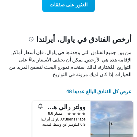
يتضمن
نهاية
العثور على صفقات
المخطط
هذا
1
الأسبوع
محور
الذي
Y
عُثر
الذي
عليه
يعرض
خلال
أرخص الفنادق في ياوال، أيرلندا
متوسط
آخر
سعر
3
من بين جميع الفنادق التي وجدناها في ياوال، فإن أسعار أماكن
الغرفة
أيام
هذه
الإقامة هذه هي الأرخص. يمكن أن تختلف الأسعار بناءً على
مع
الليلة
التصنيف
التواريخ المُختارة، لذلك استخدم نموذج البحث لتصفح المزيد من
الذي
حسب
الخيارات إذا كان لديك مرونة في التواريخ.
عُثر
النجوم
عليه
يتضمن
خلال
المخطط
عرض كل الفنادق البالغ عددها 48
آخر
1
3
محور
أيام
وولتر رالي هوتل
X
الذي
4 نجوم
ممتاز 8.6
يعرض
O'Briens Place, ياوال, أيرلندا
فئات
0.9 كيلومتر عن وسط المدينة
الفنادق
بالنجوم.