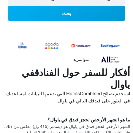
بحث
...والمزيد
أفكار للسفر حول الفنادقفي
ياوال
استخدم نصائح HotelsCombined التي تدعمها البيانات لمساعدتك
في العثور على فندقك التالي في ياوال.
ما هو الشهر الأرخص لحجز فندق في ياوال؟
الشهر الأرخص لحجز فندق في ياوال هو ديسمبر (415 ﷼). عكس من ذلك،
فإن الشهر الأكثر تكلفة للإقامة في ياوال هو يوليو (6,358 ﷼).