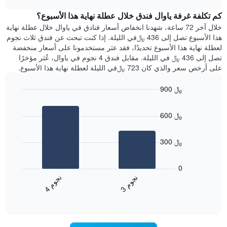
1
هذه
chart
محور
كم تكلفة غرفة ياوال فندق خلال عطلة نهاية هذا الأسبوع؟
الليلة
Y
الذي
خلال آخر 72 ساعة، شهدنا انخفاض أسعار فنادق في ياوال خلال عطلة نهاية
الذي
عُثر
هذا الأسبوع تصل إلى 436 ﷼في الليلة. إذا كنت تبحث عن فندق ثلاث نجوم
يعرض
عليه
لعطلة نهاية هذا الأسبوع تحديدًا، فقد عثر مستخدمونا على أسعار منخفضة
متوسط
خلال
تصل إلى 436 ﷼ في الليلة. مقابل فندق 4 نجوم في ياوال، عُثر مؤخرًا
سعر
آخر
على أرخص سعر والذي كان 723 ﷼في الليلة لعطلة نهاية هذا الأسبوع.
غرفة
3
أيام
900 ﷼
مع
Bar
Chart
التصنيف
graphic.
chart
حسب
600 ﷼
with
النجوم
2
يتضمن
bars.
المخطط
300 ﷼
1
يعرض
محور
المخطط
0
X
التالي
ن
م
ن
م
التي
متوسط
3
ج
و
4
ج
و
تعرض
End
سعر
of
فئات
الغرفة
interactive
الفنادق
خلال
chart
بالنجوم.
عطلة