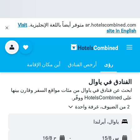
ar.hotelscombined.com
متوفر أيضاً باللغة الإنجليزية.
Visit
site in English
رؤى
أرخص الفنادق
أين مكان الإقامة
الفنادق في ياوال
ابحث عن فنادق في ياوال من مئات مواقع السفر وقارن بينها
على HotelsCombined ووفّر.
2 من الضيوف، غرفة واحدة
ياوال، أيرلندا
س 15/8
-
ح 16/8