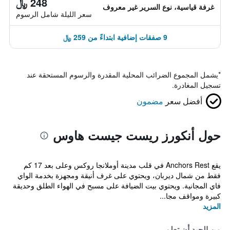
248 ﷼
غرفة قياسية، نوع السرير غير معروف
سعر الليلة شامل الرسوم
9 صفقات إضافية ابتداءً من 259 ﷼
*
يشمل المجموع الضرائب المحلية المقدرة والرسوم المستحقة عند
تسجيل المغادرة.
أفضل سعر
مضمون
حول أنكورز ريست جيست هاوس
يقع Anchors Rest في قلب مدينة أوملانجا روكس وعلى بعد 17 كم
فقط من شمال ديربان، ويحتوي على غرف أنيقة ومجهزة بخدمة الواي
فاي المجانية. ويحتوي بيت الضيافة على مسبح في الهواء الطلق وحديقة
كبيرة ومواقف مجا...
المزيد
من الجيد أن تعلم