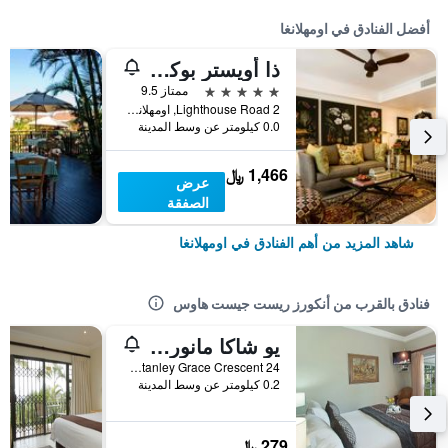
أفضل الفنادق في اومهلانغا
ذا أويستر بوكس
5 نجوم
ممتاز 9.5
2 Lighthouse Road, اومهلانغا, محافظة كوازولو ناتال, جنوب أفريقيا
0.0 كيلومتر عن وسط المدينة
1,466 ﷼
عرض
الصفقة
شاهد المزيد من أهم الفنادق في اومهلانغا
فنادق بالقرب من أنكورز ريست جيست هاوس
يو شاكا مانور جيست هاوس
24 Stanley Grace Crescent, اومهلانغا, محافظة كوازولو ناتال, جنوب أفريقيا
0.2 كيلومتر عن وسط المدينة
279 ﷼