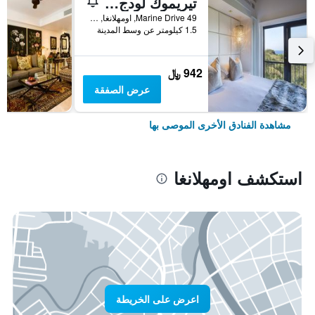
تيريموك لودج آند سبا
49 Marine Drive, اومهلانغا, محافظة كوازولو ناتال, جنوب أفريقيا
1.5 كيلومتر عن وسط المدينة
942 ﷼
عرض الصفقة
مشاهدة الفنادق الأخرى الموصى بها
استكشف اومهلانغا
اعرض على الخريطة