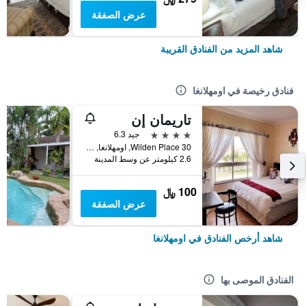
عرض الصفقة
شاهد المزيد من الفنادق القريبة
فنادق رخيصة في اومهلانغا
تاريمان إن
4 نجوم
جيد 6.3
30 Wilden Place, اومهلانغا, محافظة كوازولو ناتال, جنوب أفريقيا
2.6 كيلومتر عن وسط المدينة
100 ﷼
عرض الصفقة
شاهد أرخص الفنادق في اومهلانغا
الفنادق الموصى بها