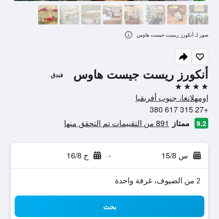
صور لـ أنكورز ريست جيست هاوس
أنكورز ريست جيست هاوس
فندق
4 نجوم
اومهلانغا، جنوب أفريقيا
+27 315 617 380
ممتاز
891 من التقييمات تم التحقق منها
9.2
س 15/8
-
ح 16/8
2 من الضيوف، غرفة واحدة
بحث