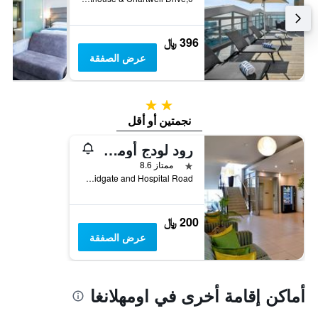
396 ﷼
عرض الصفقة
2 نجمتين
نجمتين أو أقل
رود لودج أوملانجا ريدج
نجمة واحدة
ممتاز 8.6
Cnr Meidgate and Hospital Road, اومهلانغا, محافظة كوازولو ناتال, جنوب أفريقيا
200 ﷼
عرض الصفقة
أماكن إقامة أخرى في اومهلانغا