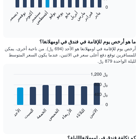
bars.
0
فبراير
مايو
أغسطس
نوفمبر
يناير
أبريل
يوليو
أكتوبر
مارس
يونيو
سبتمبر
ديسمبر
يعرض
المخطط
End
of
التالي
interactive
متوسط
chart
سعر
ما هو أرخص يوم للإقامة في فندق في اومهلانغا؟
غرفة
أرخص يوم للإقامة في اومهلانغا هو الأحد (694 ﷼). من ناحية أخرى، يمكن
كل
للمسافرين توقع دفع أعلى سعر في الاثنين، عندما يكون السعر المتوسط
شهر
لليلة الواحدة 879 ﷼.
يتضمن
المخطط
1,200 ﷼
1
Bar
محور
Chart
800 ﷼
graphic.
chart
X
with
الذي
400 ﷼
7
يعرض
bars.
0
الشهور.
الاثنين
الخميس
الأحد
الأربعاء
السبت
الثلاثاء
الجمعة
يتضمن
يعرض
المخطط
المخطط
End
التالي
of
التالي
interactive
1
متوسط
chart
محور
سعر
كم تكلفة فندق في اومهلانغاالليلة؟