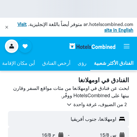
ar.hotelscombined.com
متوفر أيضاً باللغة الإنجليزية.
Visit
site in English
رؤى
أرخص الفنادق
أين مكان الإقامة
الفنادق في اومهلانغا
ابحث عن فنادق في اومهلانغا من مئات مواقع السفر وقارن
بينها على HotelsCombined ووفّر.
2 من الضيوف، غرفة واحدة
اومهلانغا، جنوب أفريقيا
س 15/8
-
ح 16/8