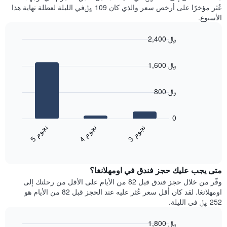
سعر
آخر
عُثر مؤخرًا على أرخص سعر والذي كان 109 ﷼في الليلة لعطلة نهاية هذا
غرفة
3
الأسبوع.
أيام
مع
2,400 ﷼
التصنيف
Bar
حسب
Chart
graphic.
chart
النجوم
1,600 ﷼
with
يتضمن
3
المخطط
bars.
1
800 ﷼
محور
يعرض
X
المخطط
0
التي
التالي
ن
م
ن
م
ن
م
تعرض
متوسط
4
ج
و
3
ج
و
5
ج
و
فئات
End
سعر
of
الفنادق
الغرفة
interactive
بالنجوم.
خلال
chart
يتضمن
متى يجب عليك حجز فندق في اومهلانغا؟
عطلة
المخطط
نهاية
وفّر من خلال حجز فندق قبل 82 من الأيام على الأقل من رحلتك إلى
1
هذا
اومهلانغا. لقد كان أقل سعر عُثر عليه عند الحجز قبل 82 من الأيام هو
محور
الأسبوع
252 ﷼ في الليلة.
Y
الذي
الذي
عُثر
1,800 ﷼
يعرض