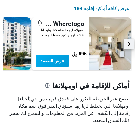
عرض كافة أماكن إقامة 199
Sea La Vie Umhlanga - Main Beach Access by Wheretogo
اومهلانغا, محافظة كوازولو ناتال, جنوب أفريقيا
2.6 كيلومتر عن وسط المدينة
696 ﷼
عرض الصفقة
أماكن للإقامة في اومهلانغا
تصفح عبر الخريطة للعثور على فنادق قريبة من حي(أحياء)
اومهلانغا التي تخطط لزيارتها. سيؤدي النقر فوق اسم مكان
إقامة إلى الكشف عن المزيد من المعلومات والسماح لك بحجز
ذلك الفندق المحدد.