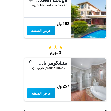
20 Fairway, St Michael's on Sea, مارغيت (جنوب أفريقيا), محافظة كوازولو ناتال, جنوب أفريقيا
153 ﷼
عرض الصفقة
3 نجوم
3 نجوم
بيتشكومر باي - بيت ضيافة
75 Marine Drive, مارغيت (جنوب أفريقيا), محافظة كوازولو ناتال, جنوب أفريقيا
257 ﷼
عرض الصفقة