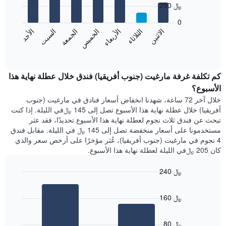
يعرض
250 ﷼
7
الشهور.
bars.
يتضمن
0
المخطط
الاثنين
الثلاثاء
الأربعاء
الخميس
الجمعة
السبت
الأحد
يعرض
التالي
المخطط
End
1
of
التالي
محور
interactive
متوسط
chart
Y
سعر
كم تكلفة غرفة مارغيت (جنوب أفريقيا) فندق خلال عطلة نهاية هذا
الذي
غرفة
الأسبوع؟
يعرض
كل
متوسط
خلال آخر 72 ساعة، شهدنا انخفاض أسعار فنادق في مارغيت (جنوب
يوم
سعر
أفريقيا) خلال عطلة نهاية هذا الأسبوع تصل إلى 145 ﷼في الليلة. إذا كنت
في
غرفة
تبحث عن فندق ثلاث نجوم لعطلة نهاية هذا الأسبوع تحديدًا، فقد عثر
الأسبوع
مستخدمونا على أسعار منخفضة تصل إلى 145 ﷼ في الليلة. مقابل فندق
يتضمن
4 نجوم في مارغيت (جنوب أفريقيا)، عُثر مؤخرًا على أرخص سعر والذي
المخطط
كان 205 ﷼في الليلة لعطلة نهاية هذا الأسبوع.
1
محور
X
240 ﷼
الذي
Bar
Chart
يعرض
graphic.
chart
160 ﷼
أيام
with
2
الأسبوع.
bars.
يتضمن
80 ﷼