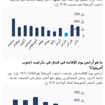
(جنوب أفريقيا) هو ديسمبر (614 ﷼).
750 ﷼
Bar
Chart
500 ﷼
graphic.
chart
with
250 ﷼
12
bars.
0
فبراير
مايو
أغسطس
نوفمبر
يناير
أبريل
يوليو
أكتوبر
مارس
يونيو
سبتمبر
ديسمبر
يعرض
المخطط
End
of
التالي
interactive
متوسط
chart
سعر
ما هو أرخص يوم للإقامة في فندق في مارغيت (جنوب
غرفة
أفريقيا)؟
كل
أرخص يوم للإقامة في مارغيت (جنوب أفريقيا) هو الثلاثاء (161 ﷼). من
شهر
ناحية أخرى، يمكن للمسافرين توقع دفع أعلى سعر في الجمعة، عندما
يتضمن
يكون السعر المتوسط لليلة الواحدة 610 ﷼.
المخطط
1
750 ﷼
محور
X
Bar
Chart
500 ﷼
graphic.
الذي
chart
with