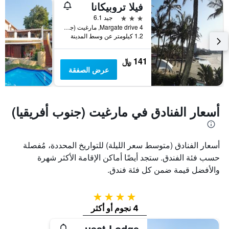
فيلا تروبيكانا
Y
خلال
آخر
الذي
3 نجوم
جيد 6.1
3
يعرض
4 Margate drive, مارغيت (جنوب أفريقيا), محافظة كوازولو ناتال, جنوب أفريقيا
1.2 كيلومتر عن وسط المدينة
أيام
متوسط
سعر
غرفة
141 ﷼
عرض الصفقة
أسعار الفنادق في مارغيت (جنوب أفريقيا)
أسعار الفنادق (متوسط سعر الليلة) للتواريخ المحددة، مُفصلة
حسب فئة الفندق. ستجد أيضًا أماكن الإقامة الأكثر شهرة
والأفضل قيمة ضمن كل فئة فندق.
4 نجوم
4 نجوم أو أكثر
Fairway Guest Lodge