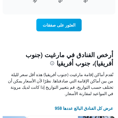
60
90
30
كيفية
المخطط
End
of
1
تغير
interactive
سعر
محور
chart
X
غرفة
عند
الذي
العثور على صفقات
يعرض
اقتراب
تاريخ
فئات
الإقامة
الفنادق
يتضمن
بالنجوم.
يتضمن
المخطط
1
المخطط
أرخص الفنادق في مارغيت (جنوب
1
محور
أفريقيا)، جنوب أفريقيا
X
محور
Y
الذي
الذي
يعرض
تُقدم أماكن إقامة مارغيت (جنوب أفريقيا) هذه أقل سعر لليلة
عدد
يعرض
من بين أماكن الإقامة التي صادفناها. نظرًا لأن الأسعار يمكن أن
الأيام
متوسط
تختلف حسب التواريخ، قم بتغيير التواريخ إذا كانت لديك مرونة
قبل
سعر
غرفة
الإقامة
في المواعيد لمقارنة الأسعار.
في
يتضمن
عطلة
المخطط
نهاية
التالي
عرض كل الفنادق البالغ عددها 958
1
هذا
محور
الأسبوع