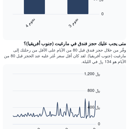
المخطط
يعرض
التالي
المخطط
1
0
التالي
محور
ن
م
ن
م
متوسط
Y
3
ج
و
4
ج
و
End
سعر
الذي
of
الغرفة
يعرض
interactive
خلال
chart
متوسط
متى يجب عليك حجز فندق في مارغيت (جنوب أفريقيا)؟
عطلة
سعر
نهاية
وفّر من خلال حجز فندق قبل 80 من الأيام على الأقل من رحلتك إلى
غرفة
هذا
مارغيت (جنوب أفريقيا). لقد كان أقل سعر عُثر عليه عند الحجز قبل 80 من
الأسبوع
الأيام هو 134 ﷼ في الليلة.
الذي
عُثر
1,200 ﷼
عليه
Line
Chart
خلال
graphic.
chart
آخر
with
800 ﷼
3
90
أيام
data
points.
مع
400 ﷼
التصنيف
حسب
يعرض
النجوم
المخطط
0
التالي
يتضمن