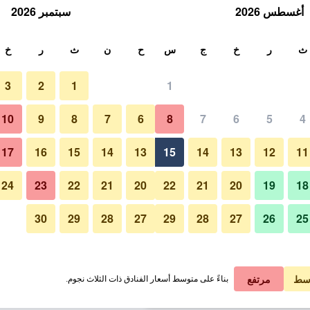
أغسطس 2026
سبتمبر 2026
ث
ث
ر
خ
ج
س
ح
ن
ث
ر
خ
3
2
1
1
لة الواحدة
10
9
8
7
6
8
7
6
5
4
ردهة
لي في الليلة
17
16
15
14
13
15
14
13
12
11
 ﷼
عرض الصفقة
24
23
22
21
20
22
21
20
19
18
30
29
28
27
29
28
27
26
25
صور لـ آنا هوتل بودابست
 ﷼
عرض الصفقة
 ﷼
عرض الصفقة
سط
مرتفع
بناءً على متوسط أسعار الفنادق ذات الثلاث نجوم.