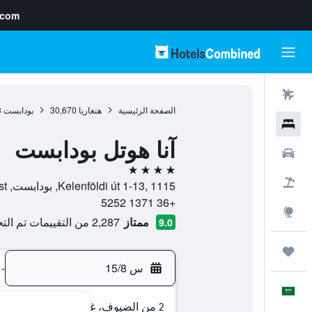
.com
رحلات طيران
الصفحة الرئيسية
هنغاريا
30,670
بودابست
3
فنادق
آنا هوتل بودابست
سيارات
4 نجوم
حزم العروض
Kelenföldi út 1-13, 1115, بودابست, Budapest, هنغاريا
+36 1371 5252
استكشاف
ممتاز
2,287 من التقييمات تم التحقق منها
9.0
رحلات
س 15/8
-
العَرَبِيَّة
2 من الضيوف، غرفة واحدة