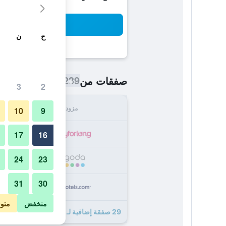
بح
ح
ن
239 ﷼
صفقات من
/
أرخص سعر اللي
3
2
مزود
الإجما
10
9
239
17
16
24
23
256
31
30
267
منخفض
متو
29 صفقة إضافية لـ آنا هوتل بودابست