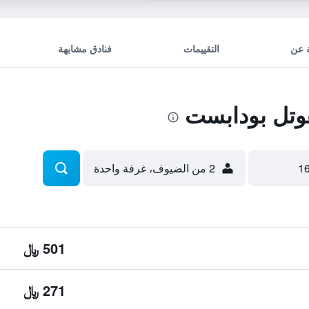
 عن
التقييمات
فنادق مشابهة
وتل بودابست
2 من الضيوف، غرفة واحدة
501 ﷼
271 ﷼