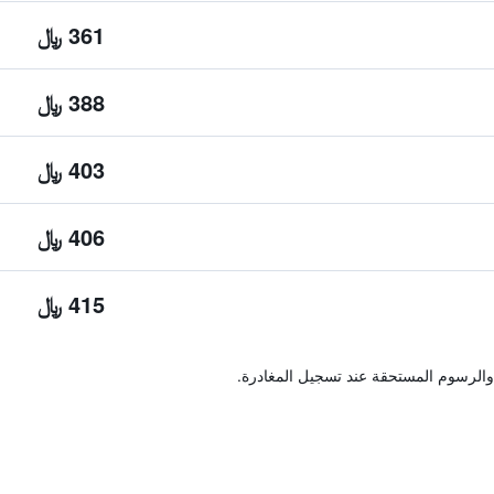
361 ﷼
388 ﷼
403 ﷼
406 ﷼
415 ﷼
والرسوم المستحقة عند تسجيل المغادرة.