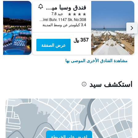
فندق وسبا ميرفي صن
4 نجوم
جيد 7.8
Yali Mah. Suleyman Demirel Bulv. 1147 Sk. No:308, سيد, تركيا
3.4 كيلومتر عن وسط المدينة
357 ﷼
عرض الصفقة
مشاهدة الفنادق الأخرى الموصى بها
استكشف سيد
اعرض على الخريطة