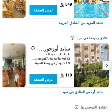
549 ﷼
عرض الصفقة
شاهد المزيد من الفنادق القريبة
فنادق رخيصة في سيد
سايد أوزجورهان هوتل
3 نجوم
جيد 7.6
13 Cennetler Caddesi Side Cennetler Caddesi No:13 Manavgat/Antalya/Turkei, سيد, تركيا
1.9 كيلومتر عن وسط المدينة
119 ﷼
عرض الصفقة
شاهد أرخص الفنادق في سيد
الفنادق الموصى بها