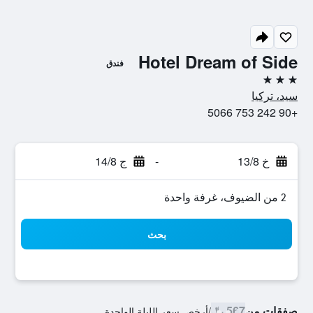
Hotel Dream of Side
فندق
3 نجوم
سيد، تركيا
+90 242 753 5066
خ 13/8
-
ج 14/8
2 من الضيوف، غرفة واحدة
بحث
صفقات من
567 ﷼
/
أرخص سعر الليلة الواحدة