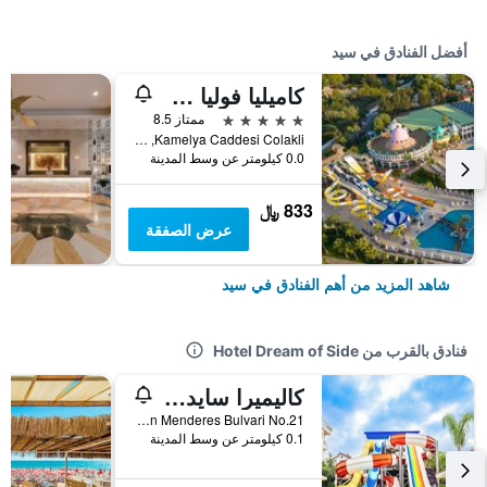
أفضل الفنادق في سيد
كاميليا فوليا هوتل -سشامامل جميع الخدمات
5 نجوم
ممتاز 8.5
Kamelya Caddesi Colakli, سيد, تركيا
0.0 كيلومتر عن وسط المدينة
833 ﷼
عرض الصفقة
شاهد المزيد من أهم الفنادق في سيد
فنادق بالقرب من Hotel Dream of Side
كاليميرا سايد ريزورت - عامامل جميع الخدمات
Selimiye Mahallesi, Adnan Menderes Bulvari No.21, سيد, تركيا
0.1 كيلومتر عن وسط المدينة