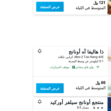
121 ﷼
عرض الصفقة
المتوسط في الليلة
ذا هاليفا آه أونانج
445 Moo 2 T.ao Nang, كرابي, تايلاند
0.1 كيلومتر عن وسط المدينة
واي فاي مجاني
موقف السيارات
66 ﷼
المتوسط في الليلة
عرض الصفقة
منتجع أونانج سيلفر أوركيد
3 نجوم
ممتاز 8.5