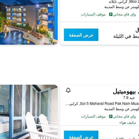
واي فاي مجاني
موقف السيارات
عرض الصفقة
ط في الليلة
بيهوميتيل
جيد 7.9
52 Soi 5 Maharat Road Pak Nam Muang, كرابي, تايلاند
واي فاي مجاني
موقف السيارات
مكيف هواء
عرض الصفقة