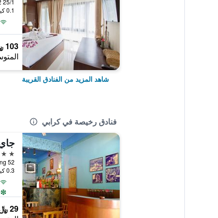
25/1 Moo 2, كرابي, تايلاند
0.1 كيلومتر عن وسط المدينة
103 ﷼
المتوس
شاهد المزيد من الفنادق القريبة
فنادق رخيصة في كرابي
جاي 
2 نجمتين
0.3 كيلومتر عن وسط المدينة
29 ﷼