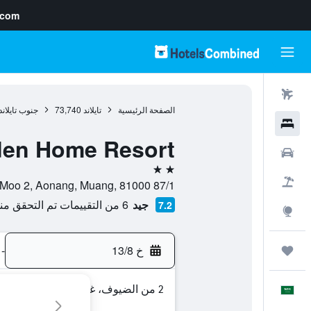
.com
رحلات طيران
الصفحة الرئيسية
تايلاند
73,740
جنوب تايلاند
فنادق
den Home Resort
سيارات
2 نجمتين
حزم العروض
87/1 Moo 2, Aonang, Muang, 81000, كرابي, محافظة كرابي, تايلاند
جيد
6 من التقييمات تم التحقق منها
7.2
استكشاف
خ 13/8
-
رحلات
2 من الضيوف، غرفة واحدة
العَرَبِيَّة