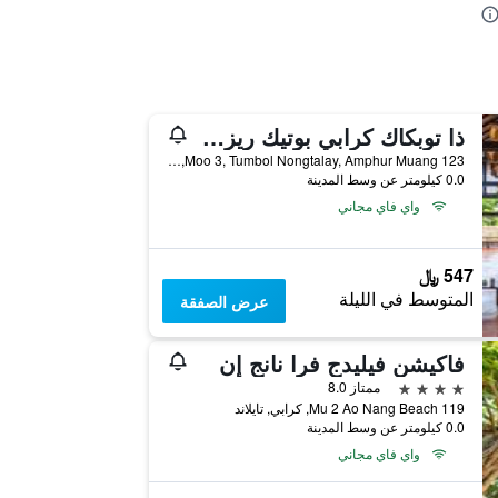
ذا توبكاك كرابي بوتيك ريزورت
123 Moo 3, Tumbol Nongtalay, Amphur Muang, كرابي, تايلاند
0.0 كيلومتر عن وسط المدينة
واي فاي مجاني
547 ﷼
المتوسط في الليلة
عرض الصفقة
فاكيشن فيليدج فرا نانج إن
4 نجوم
ممتاز 8.0
119 Mu 2 Ao Nang Beach, كرابي, تايلاند
0.0 كيلومتر عن وسط المدينة
واي فاي مجاني