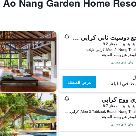
منتجع دوسيت ثاني كرابي بيتش
ممتاز 9.2
واي فاي مجاني
عرض الصفقة
ط في الليلة
ي ووج كرابي
ممتاز 8.7
149 Moo 3 Tubkaak Beach Nong Thale, كرابي, تايلاند
واي فاي مجاني