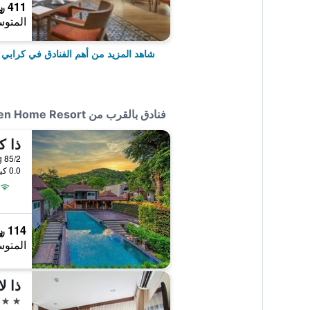
411 ﷼
المتوس
شاهد المزيد من أهم الفنادق في كرابي
فنادق بالقرب من Ao Nang Garden Home Resort
ذا ك
85/2 Moo2, Ao Nang, كرابي, تايلاند
0.0 كيلومتر عن وسط المدينة
114 ﷼
المتوس
4 نجوم