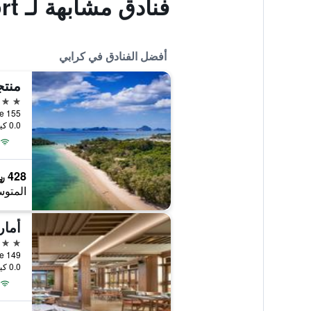
فنادق مشابهة لـ Ao Nang Garden Home Resort
أفضل الفنادق في كرابي
5 نجوم
155 Moo 2, Nong Thale, كرابي, تايلاند
0.0 كيلومتر عن وسط المدينة
428 ﷼
المتوس
أمار
5 نجوم
0.0 كيلومتر عن وسط المدينة