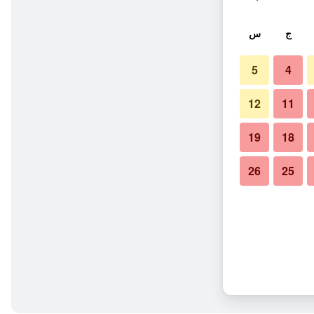
ج
س
5
4
12
11
19
18
26
25