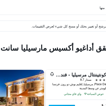
ة مرشح أو تغيير بحثك أو مسح كل شيء لعرض التقييمات.
قق أداغيو أكسيس مارسيليا سانت ت
إنتركونتيننتال مرسيليا - فندق ديو
ممتاز 8.7
حوض السباحة
واي فاي مجاني