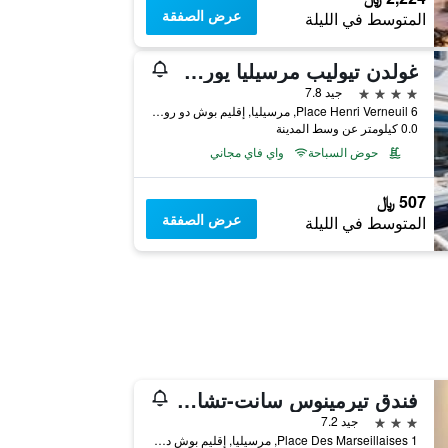
عرض الصفقة
المتوسط في الليلة
غولدن تيوليب مرسيليا يوروميد
4 نجوم
جيد 7.8
6 Place Henri Verneuil, مرسيليا, إقليم بوش دو رون, فرنسا
0.0 كيلومتر عن وسط المدينة
حوض السباحة
واي فاي مجاني
507 ﷼
عرض الصفقة
المتوسط في الليلة
فندق تيرمينوس سانت-تشارلز
3 نجوم
جيد 7.2
1 Place Des Marseillaises, مرسيليا, إقليم بوش دو رون, فرنسا