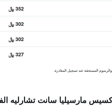
352 ﷼
302 ﷼
302 ﷼
327 ﷼
والرسوم المستحقة عند تسجيل المغادرة.
سيس مارسيليا سانت تشارليه الفن