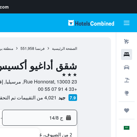
.com
رحلات طيران
الصفحة الرئيسية
فرنسا
551,958
منطقة بر
فنادق
شقق أداغيو أكسيس م
سيارات
3 نجوم
حزم العروض
23 Rue Honnorat, 13003, مرسيليا, إقليم بوش دو رون, فرنسا
+33 4 91 07 55 00
استكشاف
جيد
4,021 من التقييمات تم التحقق منها
7.9
رحلات
ج 14/8
-
العَرَبِيَّة
2 من الضيوف، غرفة واحدة