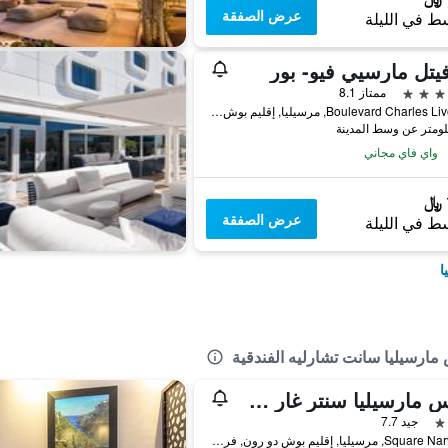
عرض الصفقة
ط في الليلة
تل مارسيي فيو- بور
ممتاز 8.1
36 Boulevard Charles Livon, مرسيليا, إقليم بوش دو رون, فرنسا
واي فاي مجاني
عرض الصفقة
ط في الليلة
ا
ارسيليا سانت تشارليه الفندقية
إيبيس مارسيليا سنتر غار سانت تشارليه
جيد 7.7
1 Square Narvick, مرسيليا, إقليم بوش دو رون, فرنسا