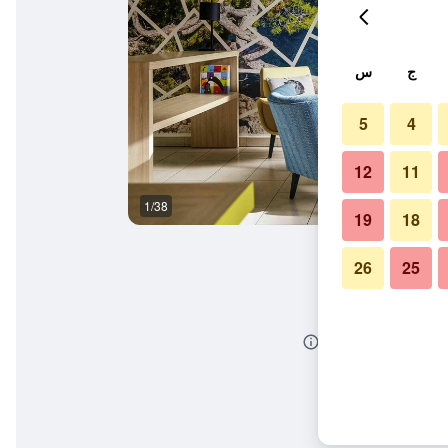
ج
س
5
4
12
11
1/38
وسائل راحة في الغرف
19
18
26
25
 سانت تشارليه الفندقية