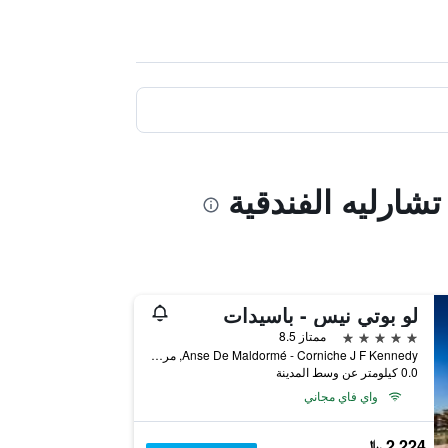
شارليه الفندقية
لو بوتي نيس - باسيدات
5 نجوم
ممتاز 8.5
Anse De Maldormé - Corniche J F Kennedy, مرسيليا, إقليم بوش دو رون, فرنسا
0.0 كيلومتر عن وسط المدينة
واي فاي مجاني
2,224 ﷼