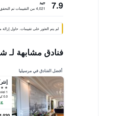
7.9
جيد
4,021 من التقييمات تم التحقق منها
لم يتم العثور على تقييمات. حاول إزال
فنادق مشابهة لـ ش
أفضل الفنادق في مرسيليا
5 نجوم
1 Place Daviel, مرسيليا, إقليم بوش دو رون, فرنسا
0.0 كيلومتر عن وسط المدينة
1,020 ﷼