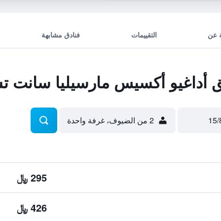
 عن
التقييمات
فنادق مشابهة
داغيو أكسيس مارسيليا سانت تشار
2 من الضيوف، غرفة واحدة
295 ﷼
426 ﷼