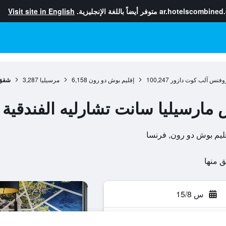
ar.hotelscombined
متوفر أيضاً باللغة الإنجليزية.
Visit site in English
وفنس آلب كوت دازور
100,247
إقليم بوش دو رون
6,158
مرسيليا
3,287
شقق 
ارسيليا سانت تشارليه الفندقية
س 15/8