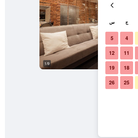
ج
س
5
4
12
11
1/9
آخر
19
18
26
25
دانس للبالغين فقط