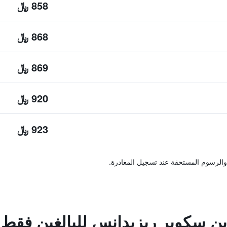
858 ﷼
868 ﷼
869 ﷼
920 ﷼
923 ﷼
والرسوم المستحقة عند تسجيل المغادرة.
ين سكوير ريزيدانس للبالغين فقط