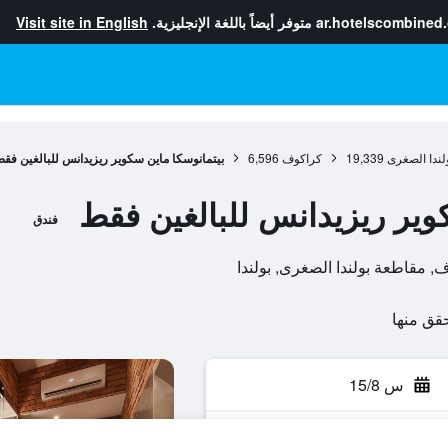
ar.hotelscombined
متوفر أيضاً باللغة الإنجليزية.
Visit site in English
لندا الصغرى
19,339
كراكوف
6,596
بيتمانوسكا ماين سكوير ريزيدانس للبالغين فق
وير ريزيدانس للبالغين فقط
فندق
س 15/8