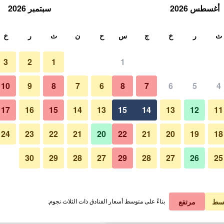
أغسطس 2026
سبتمبر 2026
ث
ث
ر
خ
ج
س
ح
ن
ث
ر
خ
3
2
1
1
لة الواحدة
10
9
8
7
6
8
7
6
5
4
آخر
لي في الليلة
17
16
15
14
13
15
14
13
12
11
 ﷼
عرض الصفقة
24
23
22
21
20
22
21
20
19
18
30
29
28
27
29
28
27
26
25
صور لـ بيتمانوسكا ماين سكوير ريزي
 ﷼
عرض الصفقة
 ﷼
عرض الصفقة
سط
مرتفع
بناءً على متوسط أسعار الفنادق ذات الثلاث نجوم.