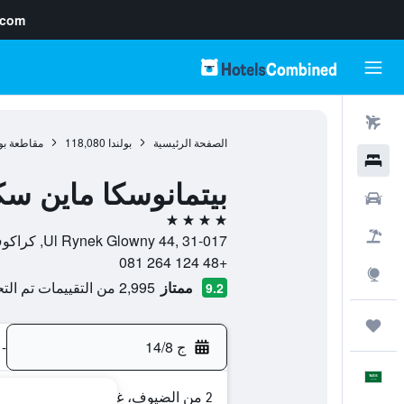
.com
رحلات طيران
الصفحة الرئيسية
بولندا
118,080
مقاطعة بو
فنادق
بيتمانوسكا ماين سك
سيارات
4 نجوم
حزم العروض
Ul Rynek Glowny 44, 31-017, كراكوف, مقاطعة بولندا الصغرى, بولندا
+48 124 264 081
استكشاف
ممتاز
2,995 من التقييمات تم التحقق منها
9.2
رحلات
ج 14/8
-
العَرَبِيَّة
2 من الضيوف، غرفة واحدة