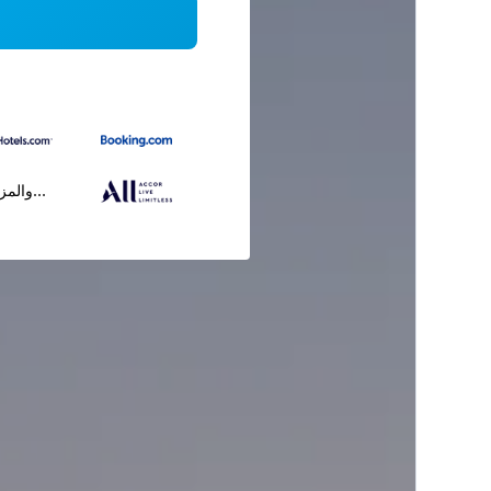
...والمز