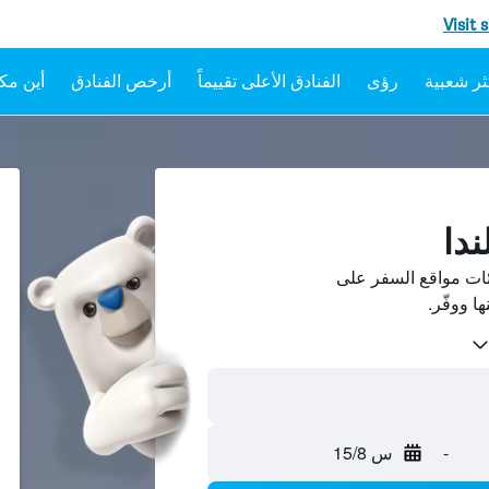
Visit 
رؤى
الفنادق الأعلى تقييماً
أرخص الفنادق
أين مكا
ندا
ئات مواقع السفر على
-
س 15/8