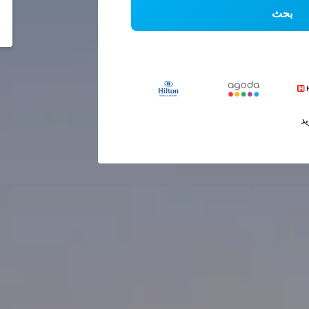
بحث
يد