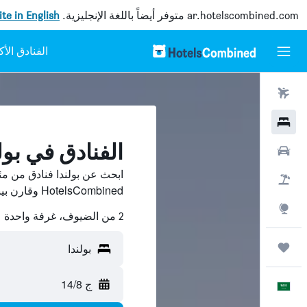
ar.hotelscombined.com
متوفر أيضاً باللغة الإنجليزية.
site in English
رحلات طيران
فنادق
الفنادق في بول
سيارات
ابحث عن بولندا فنادق من م
حزم العروض
HotelsCombined وقارن بينها ووفّر.
استكشاف
2 من الضيوف، غرفة واحدة
رحلات
بولندا
ج 14/8
العَرَبِيَّة