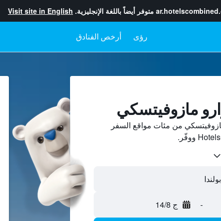
ar.hotelscombined
متوفر أيضاً باللغة الإنجليزية.
Visit site in English
رؤى
أرخص الفنادق
ارو مازوفيتسكي
ازوفيتسكي من مئات مواقع السفر
-
ج 14/8