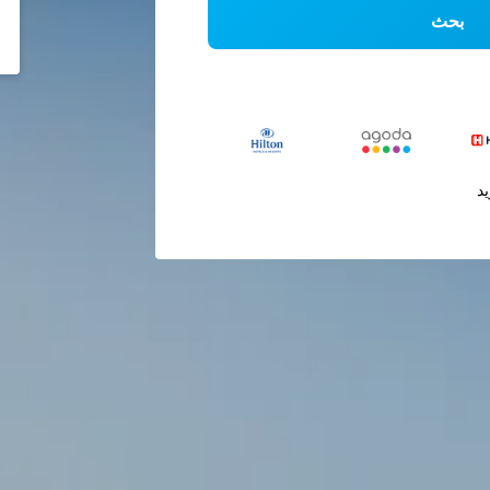
بحث
يد