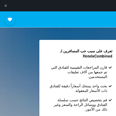
تعرف على سبب حب المسافرين لـ
HotelsCombined
قارن المراجعات التقييمية للفنادق التي
تم جمعها من آلاف تعليقات
المستخدمين.
بحث واحد يمنحك أسعاراً دقيقة للفنادق
ذات الأسعار المعقولة.
قم بتخصيص النتائج حسب سلسلة
الفنادق ووسائل الراحة والسعر وغير
ذلك من الأمور.