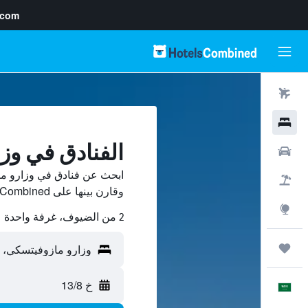
.com
رحلات طيران
فنادق
الفنادق في وز
سيارات
ابحث عن فنادق في وزارو م
حزم العروض
وقارن بينها على HotelsCombined ووفّر.
استكشاف
2 من الضيوف، غرفة واحدة
رحلات
خ 13/8
العَرَبِيَّة