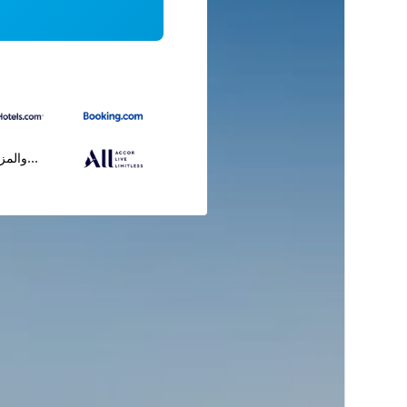
...والمز