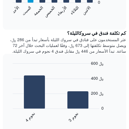
0
الشهور.
الاثنين
الخميس
الأحد
الأربعاء
السبت
الثلاثاء
الجمعة
يتضمن
يعرض
المخطط
المخطط
End
التالي
of
التالي
interactive
1
متوسط
chart
محور
سعر
كم تكلفة فندق في سروكالليلة؟
Y
غرفة
عثر المستخدمون على فنادق في سروك الليلة بأسعار تبدأ من 286 ﷼،
الذي
كل
ويصل متوسط تكلفتها إلى 673 ﷼، وفقًا لعمليات البحث خلال آخر 72
يعرض
يوم
ساعة. تبدأ الأسعار من 446 ﷼ مقابل فندق 4 نجوم في سروك الليلة.
متوسط
في
سعر
الأسبوع
600 ﷼
غرفة
يتضمن
Bar
المخطط
Chart
graphic.
chart
1
400 ﷼
with
محور
2
X
bars.
الذي
200 ﷼
يعرض
يعرض
أيام
المخطط
0
الأسبوع.
التالي
ن
م
ن
م
يتضمن
متوسط
3
ج
و
4
ج
و
المخطط
End
سعر
of
التالي
الغرفة
interactive