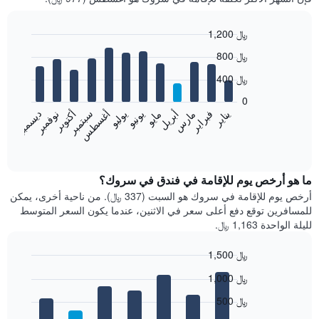
1,200 ﷼
Bar
Chart
800 ﷼
graphic.
chart
with
400 ﷼
12
bars.
0
فبراير
مايو
أغسطس
نوفمبر
يناير
أبريل
يوليو
أكتوبر
مارس
يونيو
سبتمبر
ديسمبر
يعرض
المخطط
End
of
التالي
interactive
متوسط
chart
سعر
ما هو أرخص يوم للإقامة في فندق في سروك؟
غرفة
أرخص يوم للإقامة في سروك هو السبت (337 ﷼). من ناحية أخرى، يمكن
كل
للمسافرين توقع دفع أعلى سعر في الاثنين، عندما يكون السعر المتوسط
شهر
لليلة الواحدة 1,163 ﷼.
يتضمن
المخطط
1,500 ﷼
1
Bar
محور
Chart
1,000 ﷼
graphic.
chart
X
with
الذي
500 ﷼
7
يعرض
bars.