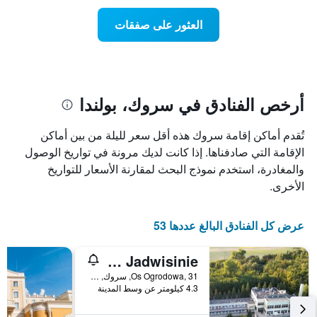
يتضمن
عطلة
المخطط
نهاية
العثور على صفقات
1
هذا
محور
الأسبوع
Y
الذي
الذي
عُثر
يعرض
عليه
متوسط
خلال
أرخص الفنادق في سروك، بولندا
سعر
آخر
الغرفة
3
تُقدم أماكن إقامة سروك هذه أقل سعر لليلة من بين أماكن
هذه
أيام
الليلة
الإقامة التي صادفناها. إذا كانت لديك مرونة في تواريخ الوصول
مع
الذي
التصنيف
والمغادرة، استخدم نموذج البحث لمقارنة الأسعار للتواريخ
عُثر
حسب
الأخرى.
عليه
النجوم
خلال
يتضمن
آخر
المخطط
عرض كل الفنادق البالغ عددها 53
3
1
أيام
محور
Geovita w Jadwisinie
X
الذي
Os Ogrodowa, 31, سروك, محافظة مازوفيا, بولندا
يعرض
4.3 كيلومتر عن وسط المدينة
فئات
الفنادق