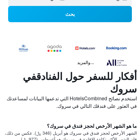
بحث
...والمزيد
أفكار للسفر حول الفنادقفي
سروك
استخدم نصائح HotelsCombined التي تدعمها البيانات لمساعدتك
في العثور على فندقك التالي في سروك.
ما هو الشهر الأرخص لحجز فندق في سروك؟
الشهر الأرخص لحجز فندق في سروك هو أبريل (346 ﷼). عكس من ذلك،
فإن الشهر الأكثر تكلفة للإقامة في سروك هو أغسطس (977 ﷼).