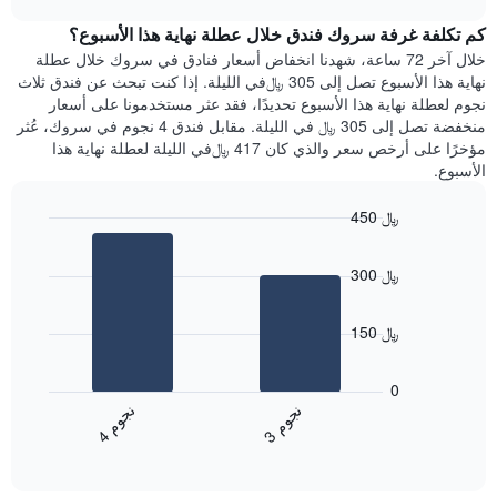
1
هذه
chart
محور
كم تكلفة غرفة سروك فندق خلال عطلة نهاية هذا الأسبوع؟
الليلة
Y
الذي
خلال آخر 72 ساعة، شهدنا انخفاض أسعار فنادق في سروك خلال عطلة
الذي
عُثر
نهاية هذا الأسبوع تصل إلى 305 ﷼في الليلة. إذا كنت تبحث عن فندق ثلاث
يعرض
عليه
نجوم لعطلة نهاية هذا الأسبوع تحديدًا، فقد عثر مستخدمونا على أسعار
متوسط
خلال
منخفضة تصل إلى 305 ﷼ في الليلة. مقابل فندق 4 نجوم في سروك، عُثر
سعر
آخر
مؤخرًا على أرخص سعر والذي كان 417 ﷼في الليلة لعطلة نهاية هذا
غرفة
3
الأسبوع.
أيام
مع
450 ﷼
التصنيف
Bar
حسب
Chart
graphic.
chart
النجوم
300 ﷼
with
يتضمن
2
المخطط
bars.
1
150 ﷼
محور
يعرض
X
المخطط
0
التي
التالي
ن
م
ن
م
تعرض
متوسط
3
ج
و
4
ج
و
فئات
End
سعر
of
الفنادق
الغرفة
interactive
بالنجوم.
خلال
chart