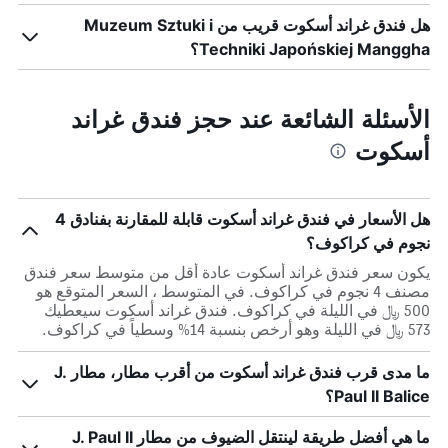
هل فندق غراند أسكوت قريب من Muzeum Sztuki i
Techniki Japońskiej Manggha؟
الأسئلة الشائعة عند حجز فندق غراند
أسكوت
هل الأسعار في فندق غراند أسكوت قابلة للمقارنة بفنادق 4
نجوم في كراكوف؟
يكون سعر فندق غراند أسكوت عادة أقل من متوسط ​​سعر فندق
مصنف 4 نجوم في كراكوف. في المتوسط ، السعر المتوقع هو
500 ﷼ في الليلة في كراكوف. فندق غراند أسكوت سيعطيك
573 ﷼ في الليلة وهو أرخص بنسبة 14% وسطياً في كراكوف.
ما مدى قرب فندق غراند أسكوت من أقرب مطار، مطار J.
Paul II Balice؟
ما هي أفضل طريقة لينتقل الضيوف من مطار J. Paul II