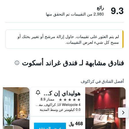
9.3
رائع
2,980 من التقييمات تم التحقق منها
لم يتم العثور على تقييمات. حاول إزالة مرشح أو تغيير بحثك أو
مسح كل شيء لعرض التقييمات.
فنادق مشابهة لـ فندق غراند أسكوت
أفضل الفنادق في كراكوف
هوليداي إن كراكوف سيتي سنتر
5 نجوم
ممتاز 8.9
Ul Wielopole 4, كراكوف, مقاطعة بولندا الصغرى, بولندا
0.0 كيلومتر عن وسط المدينة
468 ﷼
عرض الصفقة