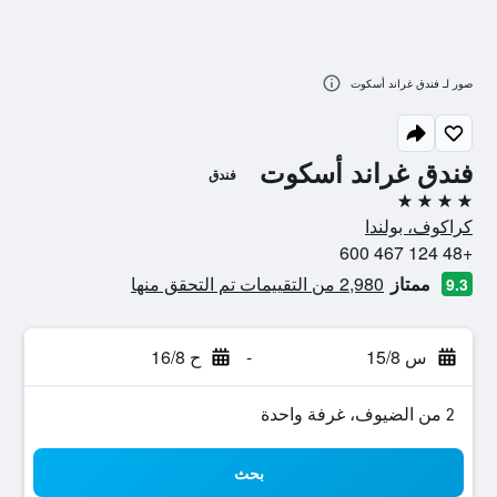
صور لـ فندق غراند أسكوت
فندق غراند أسكوت
فندق
4 نجوم
كراكوف، بولندا
+48 124 467 600
ممتاز
2,980 من التقييمات تم التحقق منها
9.3
س 15/8
-
ح 16/8
2 من الضيوف، غرفة واحدة
بحث