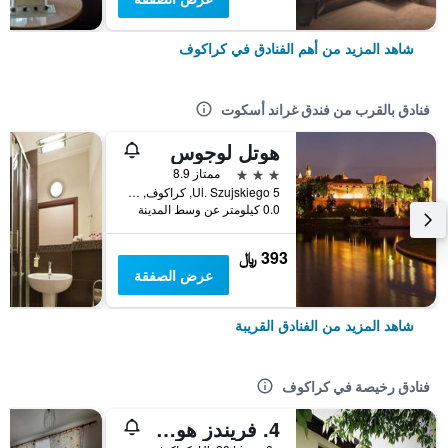
شاهد المزيد من أهم الفنادق في كراكوف
فنادق بالقرب من فندق غراند أسكوت
هوتل لوجوس
3 نجوم
ممتاز 8.9
Ul. Szujskiego 5, كراكوف, مقاطعة بولندا الصغرى, بولندا
0.0 كيلومتر عن وسط المدينة
393 ﷼
عرض الصفقة
شاهد المزيد من الفنادق القريبة
فنادق رخيصة في كراكوف
4. فريندز هوستل