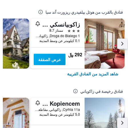
فنادق بالقرب من هوتل بيلفيدري ريزورت آند سبا
زاكوبيانسكي دفور
3 نجوم
ممتاز 8.7
Droga do Bialego 1, زاكوباني, مقاطعة بولندا الصغرى, بولندا
0.1 كيلومتر عن وسط المدينة
292 ﷼
عرض الصفقة
شاهد المزيد من الفنادق القريبة
فنادق رخيصة في زاكوباني
Willa Pod Kopiencem
Cyrhla 11a, زاكوباني, مقاطعة بولندا الصغرى, بولندا
5.0 كيلومتر عن وسط المدينة