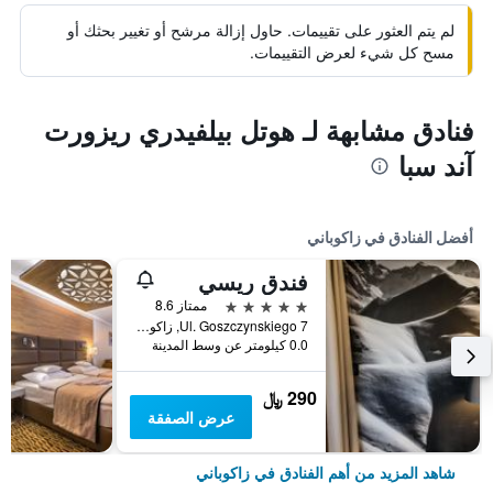
لم يتم العثور على تقييمات. حاول إزالة مرشح أو تغيير بحثك أو
مسح كل شيء لعرض التقييمات.
فنادق مشابهة لـ هوتل بيلفيدري ريزورت
آند سبا
أفضل الفنادق في زاكوباني
فندق ريسي
5 نجوم
ممتاز 8.6
Ul. Goszczynskiego 7, زاكوباني, مقاطعة بولندا الصغرى, بولندا
0.0 كيلومتر عن وسط المدينة
290 ﷼
عرض الصفقة
شاهد المزيد من أهم الفنادق في زاكوباني