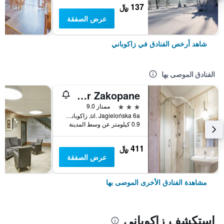
137 ﷼
عرض الصفقة
شاهد أرخص الفنادق في زاكوباني
الفنادق الموصى بها
Willa Bór Zakopane
3 نجوم
ممتاز 9.0
ul. Jagielońska 6a, زاكوباني, مقاطعة بولندا الصغرى, بولندا
0.9 كيلومتر عن وسط المدينة
411 ﷼
عرض الصفقة
مشاهدة الفنادق الأخرى الموصى بها
استكشف زاكوباني