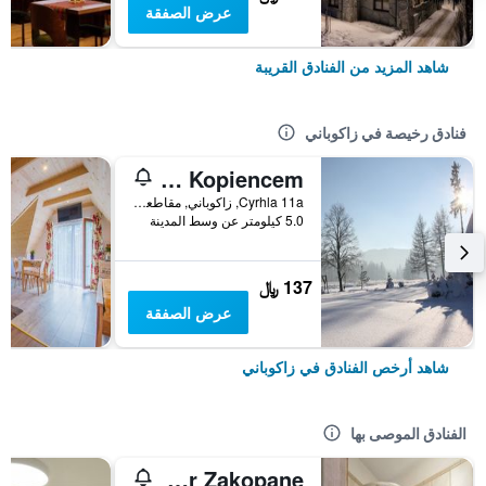
عرض الصفقة
شاهد المزيد من الفنادق القريبة
فنادق رخيصة في زاكوباني
Willa Pod Kopiencem
Cyrhla 11a, زاكوباني, مقاطعة بولندا الصغرى, بولندا
5.0 كيلومتر عن وسط المدينة
137 ﷼
عرض الصفقة
شاهد أرخص الفنادق في زاكوباني
الفنادق الموصى بها
Willa Bór Zakopane