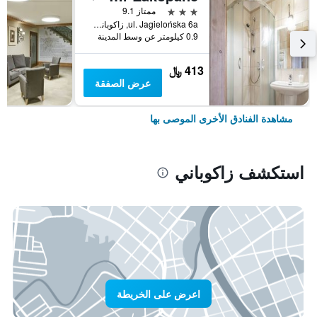
3 نجوم
ممتاز 9.1
ul. Jagielońska 6a, زاكوباني, مقاطعة بولندا الصغرى, بولندا
0.9 كيلومتر عن وسط المدينة
413 ﷼
عرض الصفقة
مشاهدة الفنادق الأخرى الموصى بها
استكشف زاكوباني
اعرض على الخريطة