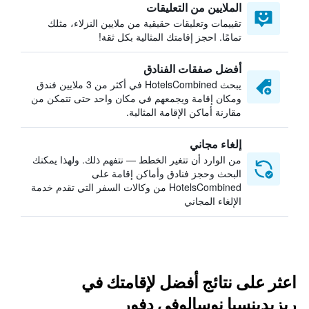
الملايين من التعليقات
تقييمات وتعليقات حقيقية من ملايين النزلاء، مثلك
تمامًا. احجز إقامتك المثالية بكل ثقة!
أفضل صفقات الفنادق
يبحث HotelsCombined في أكثر من 3 ملايين فندق
ومكان إقامة ويجمعهم في مكان واحد حتى تتمكن من
مقارنة أماكن الإقامة المثالية.
إلغاء مجاني
من الوارد أن تتغير الخطط — نتفهم ذلك. ولهذا يمكنك
البحث وحجز فنادق وأماكن إقامة على
HotelsCombined من وكالات السفر التي تقدم خدمة
الإلغاء المجاني
اعثر على نتائج أفضل لإقامتك في
ريزيدينسيا نوسالوفي دفور