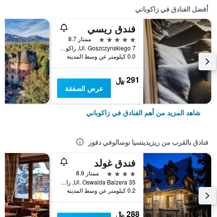
أفضل الفنادق في زاكوباني
فندق ريسي
5 نجوم
ممتاز 8.7
Ul. Goszczynskiego 7, زاكوباني, مقاطعة بولندا الصغرى, بولندا
0.0 كيلومتر عن وسط المدينة
291 ﷼
عرض الصفقة
شاهد المزيد من أهم الفنادق في زاكوباني
فنادق بالقرب من ريزيدينسيا نوسالوفي دفور
فندق غولد
4 نجوم
ممتاز 8.9
Ul. Oswalda Balzera 35, زاكوباني, مقاطعة بولندا الصغرى, بولندا
0.2 كيلومتر عن وسط المدينة
288 ﷼