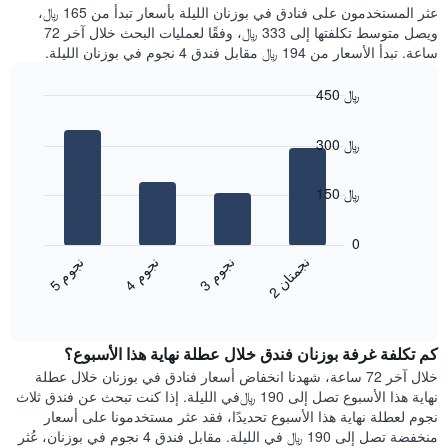
غرفة
عثر المستخدمون على فنادق في بوزنان الليلة بأسعار تبدأ من 165 ﷼،
الذي
كل
ويصل متوسط تكلفتها إلى 333 ﷼، وفقًا لعمليات البحث خلال آخر 72
يعرض
يوم
ساعة. تبدأ الأسعار من 194 ﷼ مقابل فندق 4 نجوم في بوزنان الليلة.
متوسط
في
سعر
الأسبوع
450 ﷼
غرفة
يتضمن
Bar
المخطط
Chart
graphic.
chart
1
300 ﷼
with
محور
4
X
bars.
150 ﷼
الذي
يعرض
يعرض
أيام
المخطط
0
الأسبوع.
التالي
ن
ن
ن
م
ن
م
ن
م
يتضمن
متوسط
3
ج
و
4
ج
و
5
ج
و
2
ج
م
ت
ا
المخطط
End
سعر
of
التالي
الغرفة
interactive
1
هذه
chart
محور
كم تكلفة غرفة بوزنان فندق خلال عطلة نهاية هذا الأسبوع؟
الليلة
Y
الذي
خلال آخر 72 ساعة، شهدنا انخفاض أسعار فنادق في بوزنان خلال عطلة
الذي
عُثر
نهاية هذا الأسبوع تصل إلى 190 ﷼في الليلة. إذا كنت تبحث عن فندق ثلاث
يعرض
عليه
نجوم لعطلة نهاية هذا الأسبوع تحديدًا، فقد عثر مستخدمونا على أسعار
متوسط
خلال
منخفضة تصل إلى 190 ﷼ في الليلة. مقابل فندق 4 نجوم في بوزنان، عُثر
سعر