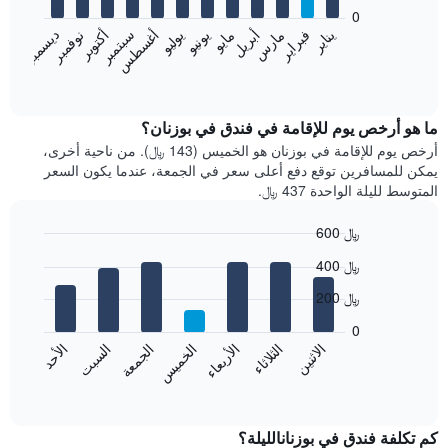
bars.
0
فبراير
مايو
أغسطس
نوفمبر
يناير
أبريل
يوليو
أكتوبر
مارس
يونيو
سبتمبر
ديسمبر
يعرض
المخطط
End
of
التالي
interactive
متوسط
chart
سعر
ما هو أرخص يوم للإقامة في فندق في بوزنان؟
غرفة
أرخص يوم للإقامة في بوزنان هو الخميس (143 ﷼). من ناحية أخرى،
كل
يمكن للمسافرين توقع دفع أعلى سعر في الجمعة، عندما يكون السعر
شهر
المتوسط لليلة الواحدة 437 ﷼.
يتضمن
المخطط
600 ﷼
1
Bar
محور
Chart
400 ﷼
graphic.
chart
X
with
الذي
200 ﷼
7
يعرض
bars.
0
الشهور.
الاثنين
الثلاثاء
الأربعاء
الخميس
الجمعة
السبت
الأحد
يتضمن
يعرض
المخطط
المخطط
End
التالي
of
التالي
interactive
1
متوسط
chart
محور
سعر
كم تكلفة فندق في بوزنانالليلة؟
Y