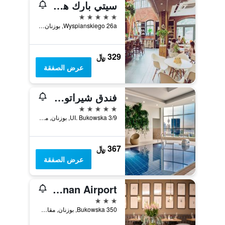
سيتي بارك هوتيل آند ريزيدنس
5 نجوم
Wyspianskiego 26a, بوزنان, مقاطعة بولندا الكبرى, بولندا
329 ﷼
عرض الصفقة
فندق شيراتون بوزنان
5 نجوم
UI. Bukowska 3/9, بوزنان, مقاطعة بولندا الكبرى, بولندا
367 ﷼
عرض الصفقة
Comm Hotel Poznan Airport
3 نجوم
Bukowska 350, بوزنان, مقاطعة بولندا الكبرى, بولندا