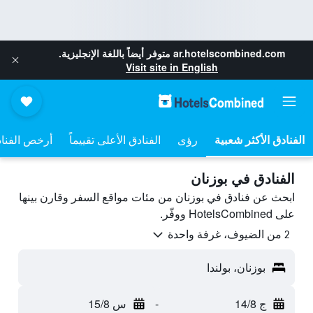
ar.hotelscombined.com
متوفر أيضاً باللغة الإنجليزية.
Visit site in English
رؤى
الفنادق الأعلى تقييماً
أرخص الفنا
الفنادق في بوزنان
ابحث عن فنادق في بوزنان من مئات مواقع السفر وقارن بينها
على HotelsCombined ووفّر.
2 من الضيوف، غرفة واحدة
بوزنان، بولندا
ج 14/8
-
س 15/8