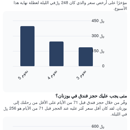
آخر
مؤخرًا على أرخص سعر والذي كان 248 ﷼في الليلة لعطلة نهاية هذا
غرفة
3
الأسبوع.
أيام
مع
450 ﷼
التصنيف
Bar
حسب
Chart
graphic.
chart
النجوم
300 ﷼
with
يتضمن
3
المخطط
bars.
1
150 ﷼
محور
يعرض
X
المخطط
0
التي
التالي
ن
م
ن
م
ن
م
تعرض
متوسط
4
ج
و
3
ج
و
5
ج
و
فئات
End
سعر
of
الفنادق
الغرفة
interactive
بالنجوم.
خلال
chart
يتضمن
متى يجب عليك حجز فندق في بوزنان؟
عطلة
المخطط
نهاية
وفّر من خلال حجز فندق قبل 71 من الأيام على الأقل من رحلتك إلى
1
هذا
بوزنان. لقد كان أقل سعر عُثر عليه عند الحجز قبل 71 من الأيام هو 256 ﷼
محور
الأسبوع
في الليلة.
Y
الذي
الذي
عُثر
600 ﷼
يعرض
عليه