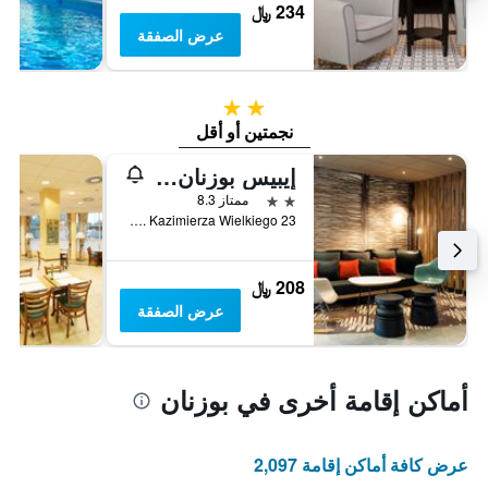
234 ﷼
عرض الصفقة
2 نجمتين
نجمتين أو أقل
إيبيس بوزنان ستاري مياستو
2 نجمتين
ممتاز 8.3
UL. Kazimierza Wielkiego 23, بوزنان, مقاطعة بولندا الكبرى, بولندا
208 ﷼
عرض الصفقة
أماكن إقامة أخرى في بوزنان
عرض كافة أماكن إقامة 2,097