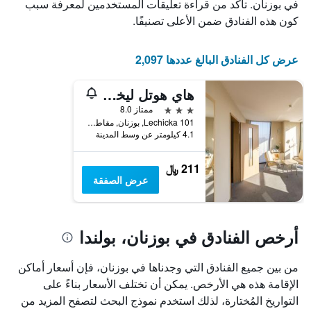
الذي
يعرض
في بوزنان. تأكد من قراءة تعليقات المستخدمين لمعرفة سبب
عدد
يعرض
كون هذه الفنادق ضمن الأعلى تصنيفًا.
الأيام
متوسط
قبل
سعر
غرفة
الإقامة
عرض كل الفنادق البالغ عددها 2,097
في
يتضمن
عطلة
المخطط
هاي هوتل ليخيتسكا
نهاية
التالي
1
هذا
3 نجوم
ممتاز 8.0
محور
الأسبوع
101 Lechicka, بوزنان, مقاطعة بولندا الكبرى, بولندا
Y
خلال
4.1 كيلومتر عن وسط المدينة
آخر
الذي
3
يعرض
211 ﷼
أيام
متوسط
عرض الصفقة
سعر
غرفة
أرخص الفنادق في بوزنان، بولندا
من بين جميع الفنادق التي وجدناها في بوزنان، فإن أسعار أماكن
الإقامة هذه هي الأرخص. يمكن أن تختلف الأسعار بناءً على
التواريخ المُختارة، لذلك استخدم نموذج البحث لتصفح المزيد من