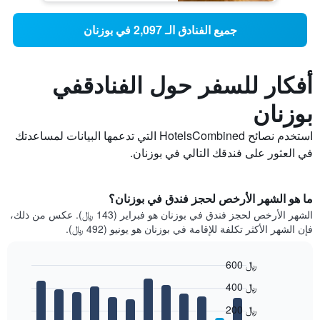
جميع الفنادق الـ 2,097 في بوزنان
أفكار للسفر حول الفنادقفي
بوزنان
استخدم نصائح HotelsCombined التي تدعمها البيانات لمساعدتك
في العثور على فندقك التالي في بوزنان.
ما هو الشهر الأرخص لحجز فندق في بوزنان؟
الشهر الأرخص لحجز فندق في بوزنان هو فبراير (143 ﷼). عكس من ذلك،
فإن الشهر الأكثر تكلفة للإقامة في بوزنان هو يونيو (492 ﷼).
600 ﷼
Bar
Chart
400 ﷼
graphic.
chart
with
200 ﷼
12