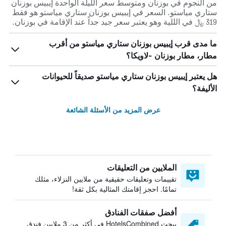
من النجوم في بوزنان ومتوسط ​​سعر الليلة الواحدة إيبيس بوزنان
ستاري مياستو. السعر في إيبيس بوزنان ستاري مياستو هو فقط
319 ﷼ في الللية وهو يعتبر سعر جيد جداً عند الإقامة في بوزنان.
ما مدى قرب إيبيس بوزنان ستاري مياستو من أقرب
مطار، مطار بوزنان -لاويكا؟
هل يعتبر إيبيس بوزنان ستاري مياستو صديقاً للحيوانات
الأليفة؟
عرض المزيد من الأسئلة الشائعة
الملايين من التعليقات
تقييمات وتعليقات حقيقية من ملايين النزلاء، مثلك
تمامًا. احجز إقامتك المثالية بكل ثقة!
أفضل صفقات الفنادق
يبحث HotelsCombined في أكثر من 3 ملايين فندق