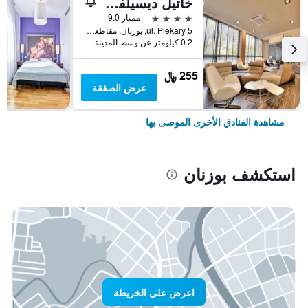
خاتيل ديسيلفا براميوم بوزنان
4 نجوم
ممتاز 9.0
ul. Piekary 5, بوزنان, مقاطعة بولندا الكبرى, بولندا
0.2 كيلومتر عن وسط المدينة
255 ﷼
عرض الصفقة
مشاهدة الفنادق الأخرى الموصى بها
استكشف بوزنان
اعرض على الخريطة