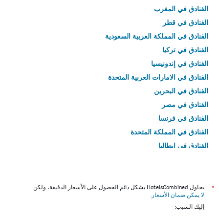
الفنادق في المغرب
الفنادق في قطر
الفنادق في المملكة العربية السعودية
الفنادق في تركيا
الفنادق في إندونيسيا
الفنادق في الامارات العربية المتحدة
الفنادق في البحرين
الفنادق في مصر
الفنادق في فرنسا
الفنادق في المملكة المتحدة
الفنادق في إيطاليا
الفنادق في تايلاند
*
يحاول HotelsCombined بشكل دائم الحصول على الأسعار الدقيقة، ولكن
لا يمكن ضمان الأسعار
.
إليك السبب: