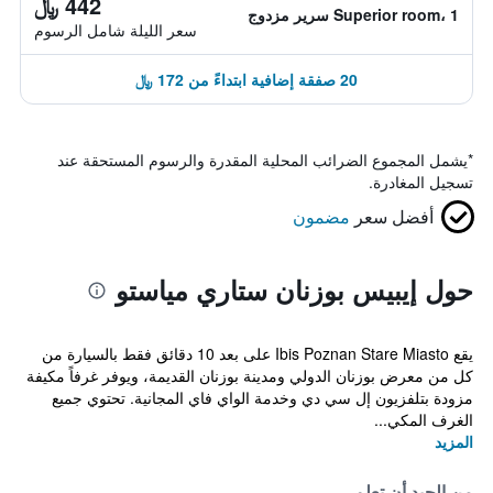
442 ﷼
Superior room، 1 سرير مزدوج
سعر الليلة شامل الرسوم
20 صفقة إضافية ابتداءً من 172 ﷼
*
يشمل المجموع الضرائب المحلية المقدرة والرسوم المستحقة عند
تسجيل المغادرة.
أفضل سعر
مضمون
حول إيبيس بوزنان ستاري مياستو
يقع Ibis Poznan Stare Miasto على بعد 10 دقائق فقط بالسيارة من
كل من معرض بوزنان الدولي ومدينة بوزنان القديمة، ويوفر غرفاً مكيفة
مزودة بتلفزيون إل سي دي وخدمة الواي فاي المجانية. تحتوي جميع
الغرف المكي...
المزيد
من الجيد أن تعلم