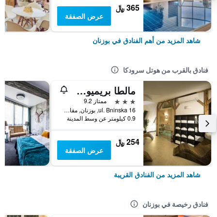
365 ﷼
عرض الصفقة
شاهد المزيد من أهم الفنادق في بوزنان
فنادق بالقرب من هوتل سرودكا
مالطا بريميوم هوتل
3 نجوم
ممتاز 9.2
ul. Bninska 16, بوزنان, مقاطعة بولندا الكبرى, بولندا
0.9 كيلومتر عن وسط المدينة
254 ﷼
عرض الصفقة
شاهد المزيد من الفنادق القريبة
فنادق رخيصة في بوزنان