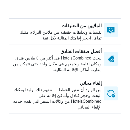
الملايين من التعليقات
تقييمات وتعليقات حقيقية من ملايين النزلاء، مثلك
تمامًا. احجز إقامتك المثالية بكل ثقة!
أفضل صفقات الفنادق
يبحث HotelsCombined في أكثر من 3 ملايين فندق
ومكان إقامة ويجمعهم في مكان واحد حتى تتمكن من
مقارنة أماكن الإقامة المثالية.
إلغاء مجاني
من الوارد أن تتغير الخطط — نتفهم ذلك. ولهذا يمكنك
البحث وحجز فنادق وأماكن إقامة على
HotelsCombined من وكالات السفر التي تقدم خدمة
الإلغاء المجاني