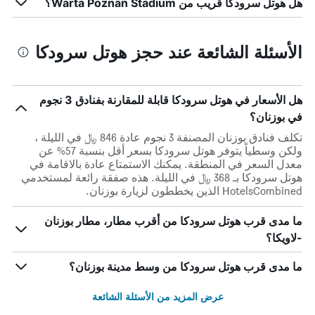
هل هوتل سرودكا قريب من Warta Poznań Stadium؟
الأسئلة الشائعة عند حجز هوتل سرودكا
هل الأسعار في هوتل سرودكا قابلة للمقارنة بفنادق 3 نجوم
في بوزنان؟
تكلف فنادق بوزنان المصنفة 3 نجوم عادة 846 ﷼ في الليلة ،
ولكن وسطياً يتوفر هوتل سرودكا بسعر أقل بنسبة 57% عن
معدل السعر في المنطقة. يمكنك الاستمتاع عادة بالاقامة في
هوتل سرودكا بـ 368 ﷼ في الليلة. هذه صفقة رائعة لمستخدمي
HotelsCombined الذين يخططون لزيارة بوزنان.
ما مدى قرب هوتل سرودكا من أقرب مطار، مطار بوزنان
-لاويكا؟
ما مدى قرب هوتل سرودكا من وسط مدينة بوزنان؟
عرض المزيد من الأسئلة الشائعة