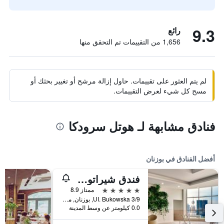
9.3
رائع
1,656 من التقييمات تم التحقق منها
لم يتم العثور على تقييمات. حاول إزالة مرشح أو تغيير بحثك أو
مسح كل شيء لعرض التقييمات.
فنادق مشابهة لـ هوتل سرودكا
أفضل الفنادق في بوزنان
فندق شيراتون بوزنان
5 نجوم
ممتاز 8.9
UI. Bukowska 3/9, بوزنان, مقاطعة بولندا الكبرى, بولندا
0.0 كيلومتر عن وسط المدينة