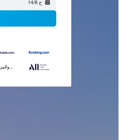
ج 14/8
...والمز