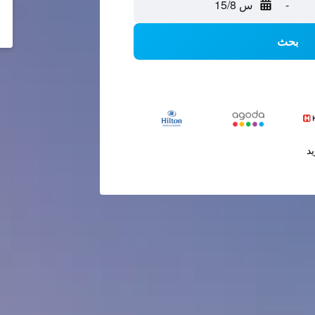
-
س 15/8
بحث
يد