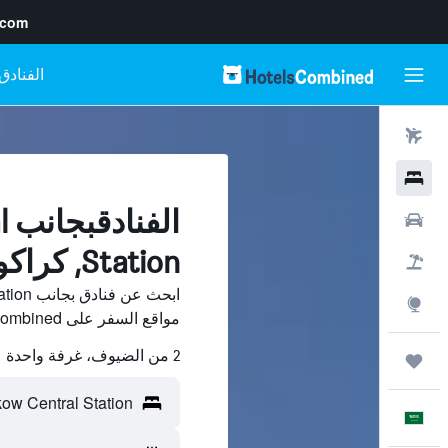
.com
رحلات طيران
فنادق
ا
سيارات
Station, كراكوف
حزم العروض
استكشاف
مواقع السفر على HotelsCombined وقارن بينها ووفّر.
2 من الضيوف، غرفة واحدة
رحلات
العَرَبِيَّة