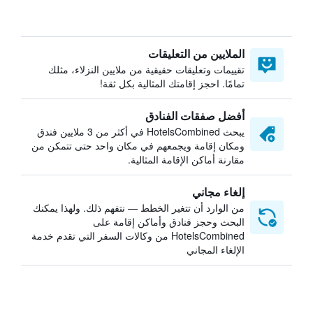
الملايين من التعليقات
تقييمات وتعليقات حقيقية من ملايين النزلاء، مثلك
تمامًا. احجز إقامتك المثالية بكل ثقة!
أفضل صفقات الفنادق
يبحث HotelsCombined في أكثر من 3 ملايين فندق
ومكان إقامة ويجمعهم في مكان واحد حتى تتمكن من
مقارنة أماكن الإقامة المثالية.
إلغاء مجاني
من الوارد أن تتغير الخطط — نتفهم ذلك. ولهذا يمكنك
البحث وحجز فنادق وأماكن إقامة على
HotelsCombined من وكالات السفر التي تقدم خدمة
الإلغاء المجاني