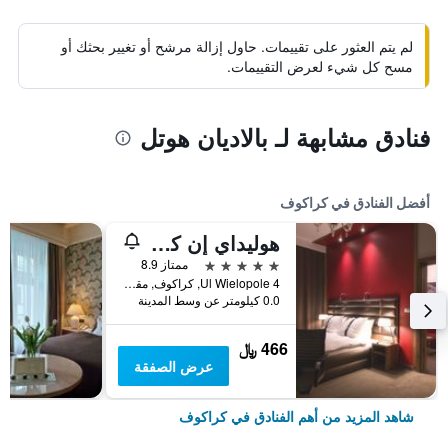
لم يتم العثور على تقييمات. حاول إزالة مرشح أو تغيير بحثك أو
مسح كل شيء لعرض التقييمات.
فنادق مشابهة لـ بالاديان هوتل
أفضل الفنادق في كراكوف
هوليداي إن كراكوف سيتي سنتر
5 نجوم
ممتاز 8.9
Ul Wielopole 4, كراكوف, مقاطعة بولندا الصغرى, بولندا
0.0 كيلومتر عن وسط المدينة
466 ﷼
عرض الصفقة
شاهد المزيد من أهم الفنادق في كراكوف