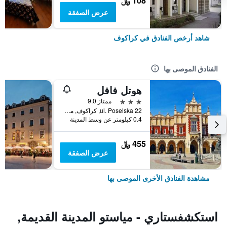
108 ﷼
عرض الصفقة
شاهد أرخص الفنادق في كراكوف
الفنادق الموصى بها
هوتل فافل
3 نجوم
ممتاز 9.0
ul. Poselska 22, كراكوف, مقاطعة بولندا الصغرى, بولندا
0.4 كيلومتر عن وسط المدينة
455 ﷼
عرض الصفقة
مشاهدة الفنادق الأخرى الموصى بها
استكشفستاري - مياستو المدينة القديمة,