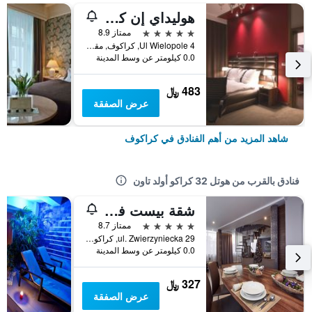
هوليداي إن كراكوف سيتي سنتر
5 نجوم
ممتاز 8.9
Ul Wielopole 4, كراكوف, مقاطعة بولندا الصغرى, بولندا
0.0 كيلومتر عن وسط المدينة
483 ﷼
عرض الصفقة
شاهد المزيد من أهم الفنادق في كراكوف
فنادق بالقرب من هوتل 32 كراكو أولد تاون
شقة بيست فيوز الفندقية ذاتية الخدمة
5 نجوم
ممتاز 8.7
ul. Zwierzyniecka 29, كراكوف, مقاطعة بولندا الصغرى, بولندا
0.0 كيلومتر عن وسط المدينة
327 ﷼
عرض الصفقة