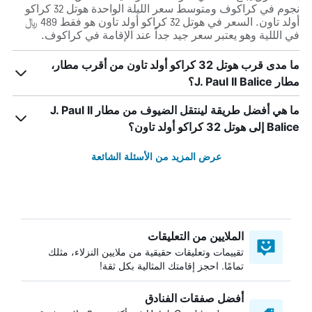
نجوم في كراكوف ومتوسط ​​سعر الليلة الواحدة هوتل 32 كراكو
أولد تاون. السعر في هوتل 32 كراكو أولد تاون هو فقط 489 ﷼
في الللية وهو يعتبر سعر جيد جداً عند الإقامة في كراكوف.
ما مدى قرب هوتل 32 كراكو أولد تاون من أقرب مطار،
مطار J. Paul II Balice؟
ما هي أفضل طريقة لينتقل الضيوف من مطار J. Paul II
Balice إلى هوتل 32 كراكو أولد تاون؟
عرض المزيد من الأسئلة الشائعة
الملايين من التعليقات
تقييمات وتعليقات حقيقية من ملايين النزلاء، مثلك
تمامًا. احجز إقامتك المثالية بكل ثقة!
أفضل صفقات الفنادق