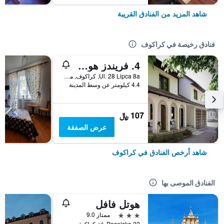
شاهد المزيد من الفنادق القريبة
فنادق رخيصة في كراكوف
4. فريندز هوستل
Ul. 28 Lipca 8a, كراكوف, مقاطعة بولندا الصغرى, بولندا
4.4 كيلومتر عن وسط المدينة
107 ﷼
عرض الصفقة
شاهد أرخص الفنادق في كراكوف
الفنادق الموصى بها
هوتل فافل
3 نجوم
ممتاز 9.0
ul. Poselska 22, كراكوف, مقاطعة بولندا الصغرى, بولندا