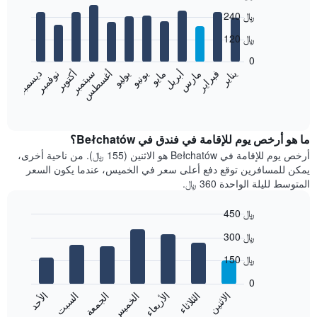
Bar
Chart
240 ﷼
graphic.
chart
with
120 ﷼
12
bars.
0
نوفمبر
فبراير
مايو
أغسطس
يناير
أبريل
يوليو
أكتوبر
مارس
يونيو
سبتمبر
ديسمبر
يعرض
المخطط
End
of
التالي
interactive
متوسط
chart
سعر
ما هو أرخص يوم للإقامة في فندق في Bełchatów؟
غرفة
أرخص يوم للإقامة في Bełchatów هو الاثنين (155 ﷼). من ناحية أخرى،
كل
يمكن للمسافرين توقع دفع أعلى سعر في الخميس، عندما يكون السعر
شهر
المتوسط لليلة الواحدة 360 ﷼.
يتضمن
المخطط
450 ﷼
1
Bar
محور
Chart
300 ﷼
graphic.
chart
X
with
الذي
150 ﷼
7
يعرض
bars.
0
الشهور.
الاثنين
الثلاثاء
الأربعاء
الخميس
الجمعة
السبت
الأحد
يتضمن
يعرض
المخطط
المخطط
End