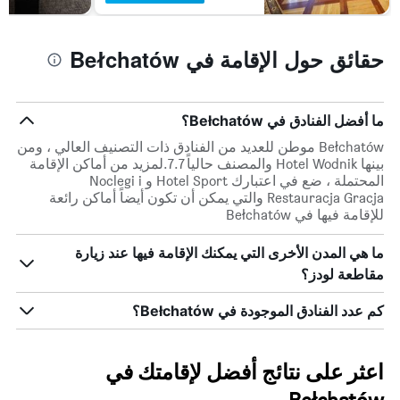
الذي
يعرض
متوسط
حقائق حول الإقامة في Bełchatów
سعر
غرفة
ما أفضل الفنادق في Bełchatów؟
Bełchatów موطن للعديد من الفنادق ذات التصنيف العالي ، ومن
بينها Hotel Wodnik والمصنف حالياً 7.7.لمزيد من أماكن الإقامة
المحتملة ، ضع في اعتبارك Hotel Sport و Noclegi i
Restauracja Gracja والتي يمكن أن تكون أيضاً أماكن رائعة
للإقامة فيها في Bełchatów
ما هي المدن الأخرى التي يمكنك الإقامة فيها عند زيارة
مقاطعة لودز؟
كم عدد الفنادق الموجودة في Bełchatów؟
اعثر على نتائج أفضل لإقامتك في