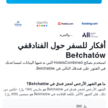
...والمزيد
أفكار للسفر حول الفنادقفي
Bełchatów
استخدم نصائح HotelsCombined التي تدعمها البيانات لمساعدتك
في العثور على فندقك التالي في Bełchatów.
ما هو الشهر الأرخص لحجز فندق في Bełchatów؟
الشهر الأرخص لحجز فندق في Bełchatów هو مارس (194 ﷼). عكس من
ذلك، فإن الشهر الأكثر تكلفة للإقامة في Bełchatów هو سبتمبر (309 ﷼).
360 ﷼