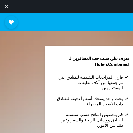
تعرف على سبب حب المسافرين لـ
HotelsCombined
قارن المراجعات التقييمية للفنادق التي
تم جمعها من آلاف تعليقات
المستخدمين.
بحث واحد يمنحك أسعاراً دقيقة للفنادق
ذات الأسعار المعقولة.
قم بتخصيص النتائج حسب سلسلة
الفنادق ووسائل الراحة والسعر وغير
ذلك من الأمور.