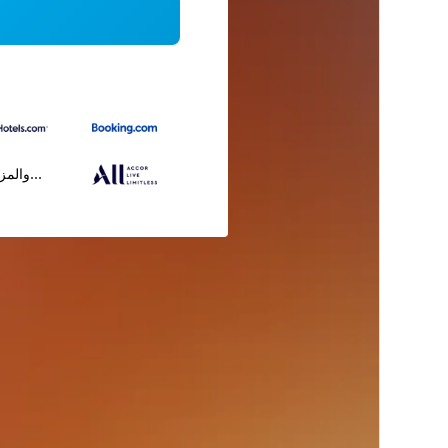
...والمز