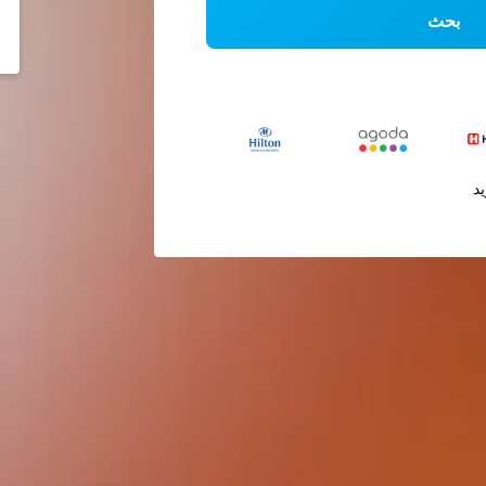
بحث
يد