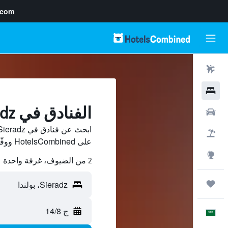
.com
رحلات طيران
فنادق
الفنادق في Sieradz
سيارات
حزم العروض
على HotelsCombined ووفّر.
استكشاف
2 من الضيوف، غرفة واحدة
رحلات
ج 14/8
العَرَبِيَّة