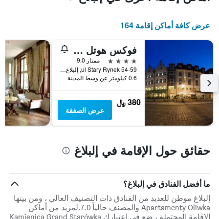
عرض كافة أماكن إقامة 164
فوكس هوتل بريميوم إلبلاج
4 نجوم
ممتاز 9.0
ul Stary Rynek 54-59, إلبلاغ, محافظة فارمينسكو-مازورسكي, بولندا
0.6 كيلومتر عن وسط المدينة
380 ﷼
عرض الصفقة
حقائق حول الإقامة في إلبلاغ
ما أفضل الفنادق في إلبلاغ؟
إلبلاغ موطن للعديد من الفنادق ذات التصنيف العالي ، ومن بينها
Apartamenty Oliwka والمصنف حالياً 7.0.لمزيد من أماكن
الإقامة المحتملة ، ضع في اعتبارك Kamienica Grand Starówka