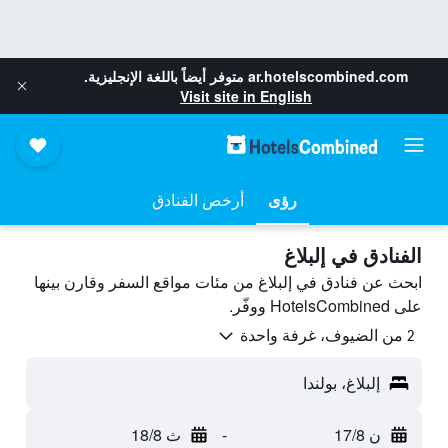
ar.hotelscombined.com
متوفر أيضاً باللغة الإنجليزية.
Visit site in English
رؤى
أرخص الفنادق
الفنادق في إلبلاغ
ابحث عن فنادق في إلبلاغ من مئات مواقع السفر وقارن بينها
على HotelsCombined ووفّر.
2 من الضيوف، غرفة واحدة
إلبلاغ، بولندا
ن 17/8
-
ث 18/8