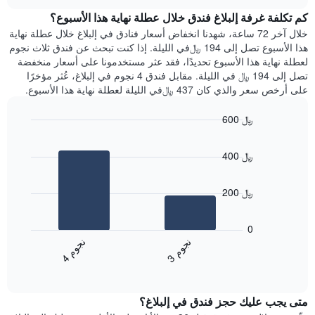
هذه
chart
محور
كم تكلفة غرفة إلبلاغ فندق خلال عطلة نهاية هذا الأسبوع؟
الليلة
Y
الذي
خلال آخر 72 ساعة، شهدنا انخفاض أسعار فنادق في إلبلاغ خلال عطلة نهاية
الذي
عُثر
هذا الأسبوع تصل إلى 194 ﷼في الليلة. إذا كنت تبحث عن فندق ثلاث نجوم
يعرض
عليه
لعطلة نهاية هذا الأسبوع تحديدًا، فقد عثر مستخدمونا على أسعار منخفضة
متوسط
خلال
تصل إلى 194 ﷼ في الليلة. مقابل فندق 4 نجوم في إلبلاغ، عُثر مؤخرًا
سعر
آخر
على أرخص سعر والذي كان 437 ﷼في الليلة لعطلة نهاية هذا الأسبوع.
غرفة
3
أيام
600 ﷼
مع
Bar
Chart
التصنيف
graphic.
chart
حسب
400 ﷼
with
النجوم
2
يتضمن
bars.
المخطط
200 ﷼
1
يعرض
محور
المخطط
0
X
التالي
ن
م
ن
م
التي
متوسط
3
ج
و
4
ج
و
تعرض
End
سعر
of
فئات
الغرفة
interactive
الفنادق
خلال
chart
بالنجوم.
متى يجب عليك حجز فندق في إلبلاغ؟
عطلة
يتضمن
نهاية