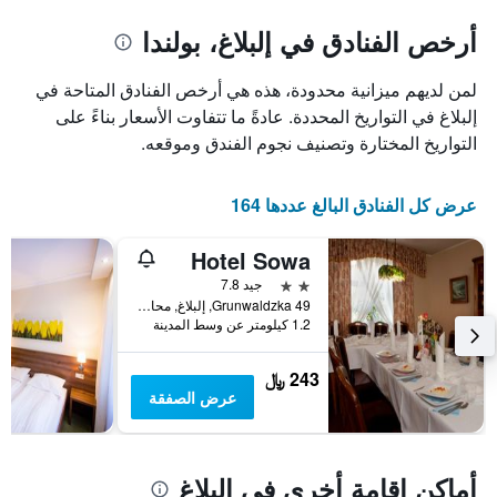
يتضمن
المخطط
1
المخطط
أرخص الفنادق في إلبلاغ، بولندا
1
محور
X
محور
لمن لديهم ميزانية محدودة، هذه هي أرخص الفنادق المتاحة في
Y
الذي
الذي
يعرض
إلبلاغ في التواريخ المحددة. عادةً ما تتفاوت الأسعار بناءً على
عدد
يعرض
التواريخ المختارة وتصنيف نجوم الفندق وموقعه.
الأيام
متوسط
قبل
سعر
غرفة
الإقامة
عرض كل الفنادق البالغ عددها 164
في
يتضمن
عطلة
المخطط
Hotel Sowa
نهاية
التالي
1
هذا
2 نجمتين
جيد 7.8
محور
الأسبوع
Grunwaldzka 49, إلبلاغ, محافظة فارمينسكو-مازورسكي, بولندا
Y
خلال
1.2 كيلومتر عن وسط المدينة
آخر
الذي
3
يعرض
243 ﷼
أيام
متوسط
عرض الصفقة
سعر
غرفة
أماكن إقامة أخرى في إلبلاغ