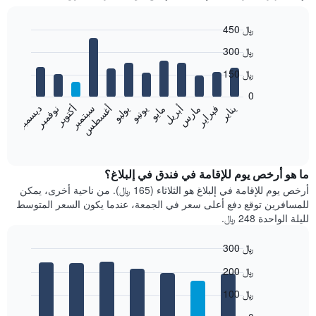
450 ﷼
Bar
Chart
300 ﷼
graphic.
chart
with
150 ﷼
12
bars.
0
فبراير
مايو
أغسطس
نوفمبر
يناير
أبريل
يوليو
أكتوبر
مارس
يونيو
سبتمبر
ديسمبر
يعرض
المخطط
End
of
التالي
interactive
متوسط
chart
سعر
ما هو أرخص يوم للإقامة في فندق في إلبلاغ؟
غرفة
أرخص يوم للإقامة في إلبلاغ هو الثلاثاء (165 ﷼). من ناحية أخرى، يمكن
كل
للمسافرين توقع دفع أعلى سعر في الجمعة، عندما يكون السعر المتوسط
شهر
لليلة الواحدة 248 ﷼.
يتضمن
المخطط
300 ﷼
1
Bar
محور
Chart
200 ﷼
graphic.
chart
X
with
الذي
100 ﷼
7
يعرض
bars.