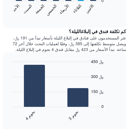
0
الشهور.
الاثنين
الثلاثاء
الأربعاء
الخميس
الجمعة
السبت
الأحد
يتضمن
يعرض
المخطط
المخطط
End
التالي
of
التالي
interactive
1
متوسط
chart
محور
سعر
كم تكلفة فندق في إلبلاغالليلة؟
Y
غرفة
عثر المستخدمون على فنادق في إلبلاغ الليلة بأسعار تبدأ من 191 ﷼،
الذي
كل
ويصل متوسط تكلفتها إلى 385 ﷼، وفقًا لعمليات البحث خلال آخر 72
يعرض
يوم
ساعة. تبدأ الأسعار من 423 ﷼ مقابل فندق 4 نجوم في إلبلاغ الليلة.
متوسط
في
سعر
الأسبوع
450 ﷼
غرفة
يتضمن
Bar
المخطط
Chart
graphic.
chart
1
300 ﷼
with
محور
2
X
bars.
الذي
150 ﷼
يعرض
يعرض
أيام
المخطط
0
الأسبوع.
التالي
ن
م
ن
م
يتضمن
متوسط
3
ج
و
4
ج
و
المخطط
End
سعر
of
التالي
الغرفة
interactive
1