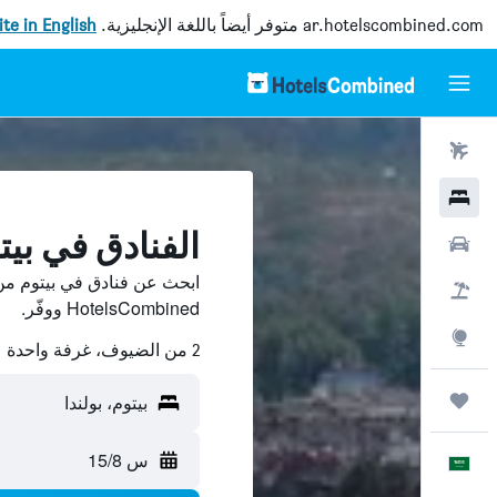
ar.hotelscombined.com
متوفر أيضاً باللغة الإنجليزية.
site in English
رحلات طيران
فنادق
الفنادق في بيت
سيارات
ابحث عن فنادق في بيتوم من
حزم العروض
HotelsCombined ووفّر.
استكشاف
2 من الضيوف، غرفة واحدة
رحلات
بيتوم، بولندا
س 15/8
العَرَبِيَّة