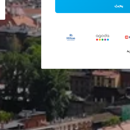
بحث
يد