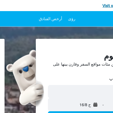
Visit 
رؤى
أرخص الفنادق
وم
 مئات مواقع السفر وقارن بينها على
-
ح 16/8