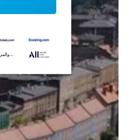
...والمز