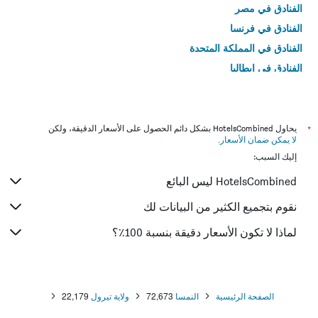
الفنادق في مصر
الفنادق في فرنسا
الفنادق في المملكة المتحدة
الفنادق في إيطاليا
الفنادق في تايلاند
*
يحاول HotelsCombined بشكل دائم الحصول على الأسعار الدقيقة، ولكن
لا يمكن ضمان الأسعار
.
إليك السبب:
HotelsCombined ليس البائع
نقوم بتجميع الكثير من البيانات لك
لماذا لا تكون الأسعار دقيقة بنسبة 100٪؟
الصفحة الرئيسية
النمسا
72,673
ولاية تيرول
22,179