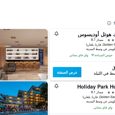
ك هوتل أوديسوس
ممتاز 8.7
G, فارنا, بلغاريا
حوض السباحة
واي فاي مجاني
عرض الصفقة
ط في الليلة
Holiday Park Ho
ممتاز 8.1
Gold, فارنا, بلغاريا
واي فاي مجاني