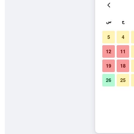
ج
س
5
4
12
11
19
18
26
25