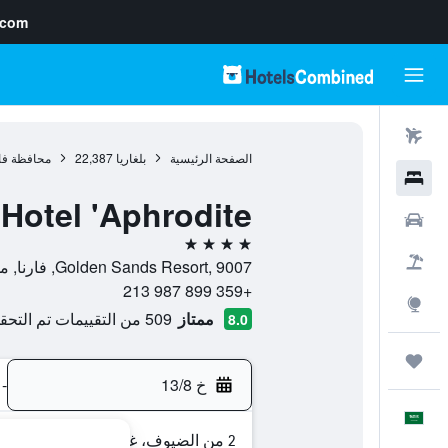
.com
رحلات طيران
الصفحة الرئيسية
بلغاريا
22,387
محافظة فار
فنادق
Hotel 'Aphrodite'
سيارات
4 نجوم
حزم العروض
Golden Sands Resort, 9007, فارنا, محافظة فارنا, بلغاريا
+359 899 987 213
استكشاف
ممتاز
509 من التقييمات تم التحقق منها
8.0
رحلات
خ 13/8
-
العَرَبِيَّة
2 من الضيوف، غرفة واحدة