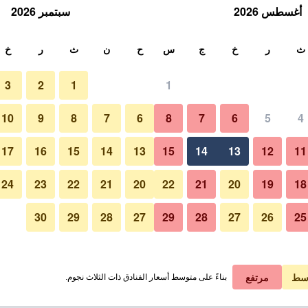
أغسطس 2026
سبتمبر 2026
ث
ث
ر
خ
ج
س
ح
ن
ث
ر
خ
3
2
1
1
لة الواحدة
10
9
8
7
6
8
7
6
5
4
لي في الليلة
17
16
15
14
13
15
14
13
12
11
 ﷼
عرض الصفقة
24
23
22
21
20
22
21
20
19
18
30
29
28
27
29
28
27
26
25
 ﷼
عرض الصفقة
سط
مرتفع
بناءً على متوسط أسعار الفنادق ذات الثلاث نجوم.