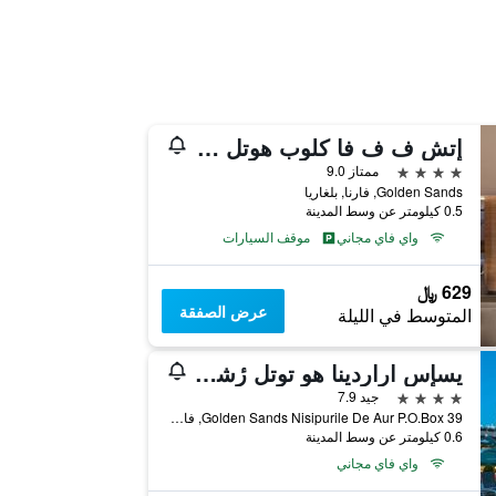
إتش ف ف فا كلوب هوتل - ألتربسعر امل جميع الخدمات
4 نجوم
ممتاز 9.0
Golden Sands, فارنا, بلغاريا
0.5 كيلومتر عن وسط المدينة
واي فاي مجاني
موقف السيارات
629 ﷼
عرض الصفقة
المتوسط في الليلة
يسإس اراردينا هو توتل رٔشامل جميع الخدمات
4 نجوم
جيد 7.9
Golden Sands Nisipurile De Aur P.O.Box 39, فارنا, بلغاريا
0.6 كيلومتر عن وسط المدينة
واي فاي مجاني