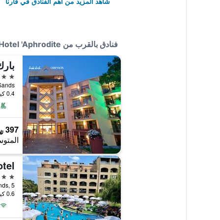
شاهد المزيد من أهم الفنادق في فارنا
فنادق بالقرب من Hotel 'Aphrodite'
بار
4 نجوم
olden Sands
0.4 كيلومتر عن وسط المدينة
397 ﷼
المتوس
tel
4 نجوم
en Sands, 5
0.6 كيلومتر عن وسط المدينة