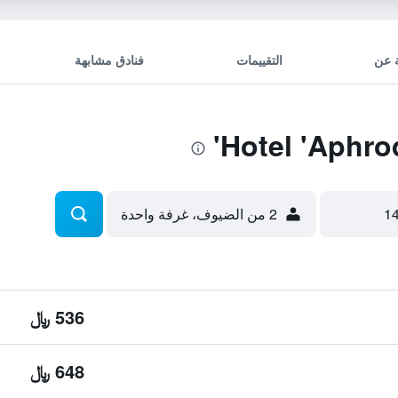
 عن
التقييمات
فنادق مشابهة
2 من الضيوف، غرفة واحدة
536 ﷼
648 ﷼