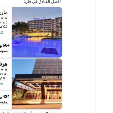
أفضل الفنادق في فارنا
5 نجوم
Albena, 0, فارن
0.0 كيلومتر عن وسط المدينة
664 ﷼
المتوس
هوت
4 نجوم
33 Slivnitsa Blvd, فارنا, بلغاريا
0.0 كيلومتر عن وسط المدينة
434 ﷼
المتوس