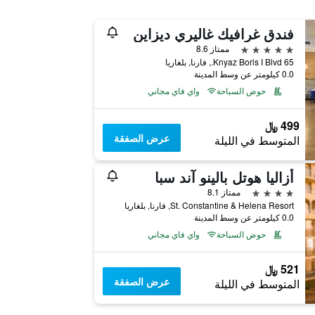
فندق غرافيك غاليري ديزاين
5 نجوم
ممتاز 8.6
65 Knyaz Boris I Blvd., فارنا, بلغاريا
0.0 كيلومتر عن وسط المدينة
حوض السباحة
واي فاي مجاني
499 ﷼
عرض الصفقة
المتوسط في الليلة
أزاليا هوتل بالينو آند سبا
4 نجوم
ممتاز 8.1
St. Constantine & Helena Resort, فارنا, بلغاريا
0.0 كيلومتر عن وسط المدينة
حوض السباحة
واي فاي مجاني
521 ﷼
عرض الصفقة
المتوسط في الليلة