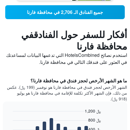
جميع الفنادق الـ 2,706 في محافظة فارنا
أفكار للسفر حول الفنادقفي
محافظة فارنا
استخدم نصائح HotelsCombined التي تدعمها البيانات لمساعدتك
في العثور على فندقك التالي في محافظة فارنا.
ما هو الشهر الأرخص لحجز فندق في محافظة فارنا؟
الشهر الأرخص لحجز فندق في محافظة فارنا هو نوفمبر (199 ﷼). عكس
من ذلك، فإن الشهر الأكثر تكلفة للإقامة في محافظة فارنا هو يوليو
(918 ﷼).
1,200 ﷼
Bar
Chart
800 ﷼
graphic.
chart
with
400 ﷼