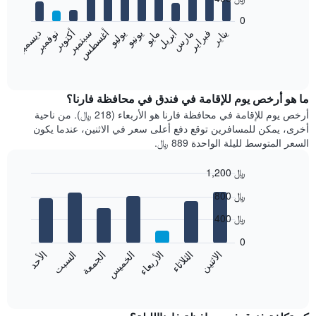
12
bars.
0
فبراير
مايو
أغسطس
نوفمبر
يناير
أبريل
يوليو
أكتوبر
مارس
يونيو
سبتمبر
ديسمبر
يعرض
المخطط
End
of
التالي
interactive
متوسط
chart
سعر
ما هو أرخص يوم للإقامة في فندق في محافظة فارنا؟
غرفة
أرخص يوم للإقامة في محافظة فارنا هو الأربعاء (218 ﷼). من ناحية
كل
أخرى، يمكن للمسافرين توقع دفع أعلى سعر في الاثنين، عندما يكون
شهر
السعر المتوسط لليلة الواحدة 889 ﷼.
يتضمن
المخطط
1,200 ﷼
1
Bar
محور
Chart
800 ﷼
graphic.
chart
X
with
الذي
400 ﷼
7
يعرض
bars.
0
الشهور.
الاثنين
الخميس
الأحد
الأربعاء
السبت
الثلاثاء
الجمعة
يتضمن
يعرض
المخطط
المخطط
End
التالي
of
التالي
interactive
1
متوسط
chart
محور
سعر