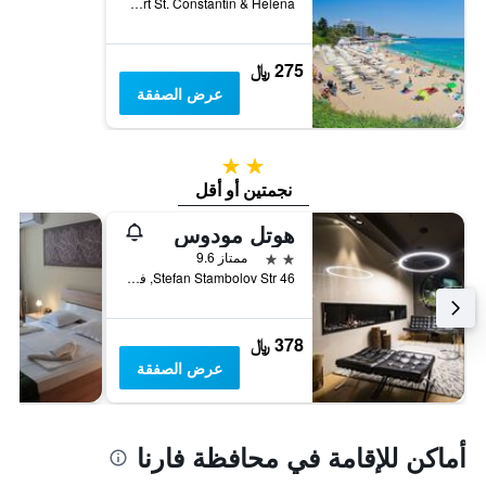
Resort St. Constantin & Helena, فارنا, بلغاريا
275 ﷼
عرض الصفقة
2 نجمتين
نجمتين أو أقل
هوتل مودوس
2 نجمتين
ممتاز 9.6
46 Stefan Stambolov Str, فارنا, بلغاريا
378 ﷼
عرض الصفقة
أماكن للإقامة في محافظة فارنا