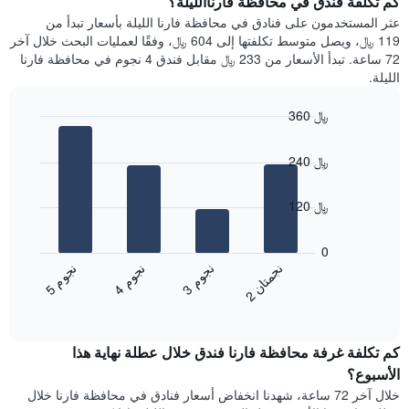
كم تكلفة فندق في محافظة فارناالليلة؟
Y
غرفة
عثر المستخدمون على فنادق في محافظة فارنا الليلة بأسعار تبدأ من
الذي
كل
119 ﷼، ويصل متوسط تكلفتها إلى 604 ﷼، وفقًا لعمليات البحث خلال آخر
يعرض
يوم
72 ساعة. تبدأ الأسعار من 233 ﷼ مقابل فندق 4 نجوم في محافظة فارنا
متوسط
في
الليلة.
سعر
الأسبوع
غرفة
يتضمن
360 ﷼
المخطط
Bar
1
Chart
graphic.
chart
محور
240 ﷼
with
X
4
الذي
bars.
120 ﷼
يعرض
أيام
يعرض
الأسبوع.
المخطط
0
يتضمن
التالي
ن
ن
ن
م
ن
م
ن
م
المخطط
متوسط
3
ج
و
4
ج
و
5
ج
و
2
ج
م
ت
ا
التالي
End
سعر
1
of
الغرفة
interactive
محور
هذه
chart
Y
كم تكلفة غرفة محافظة فارنا فندق خلال عطلة نهاية هذا
الليلة
الذي
الذي
الأسبوع؟
يعرض
عُثر
خلال آخر 72 ساعة، شهدنا انخفاض أسعار فنادق في محافظة فارنا خلال
متوسط
عليه