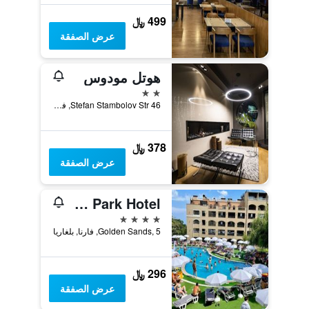
499 ﷼
عرض الصفقة
هوتل مودوس
2 نجمتين
46 Stefan Stambolov Str, فارنا, بلغاريا
378 ﷼
عرض الصفقة
Holiday Park Hotel
4 نجوم
Golden Sands, 5, فارنا, بلغاريا
296 ﷼
عرض الصفقة