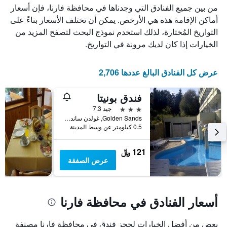
من بين جميع الفنادق التي وجدناها في محافظة فارنا، فإن أسعار
أماكن الإقامة هذه هي الأرخص. يمكن أن تختلف الأسعار بناءً على
التواريخ المُختارة، لذلك استخدم نموذج البحث لتصفح المزيد من
الخيارات إذا كان لديك مرونة في التواريخ.
عرض كل الفنادق البالغ عددها 2,706
فندق بونيتا
3 نجوم
جيد 7.3
Golden Sands, غولدن ساندز, بلغاريا
0.5 كيلومتر عن وسط المدينة
121 ﷼
عرض الصفقة
أسعار الفنادق في محافظة فارنا
بعض من أفضل الخيارات لحجز فندق في محافظة فارنا مصنفة