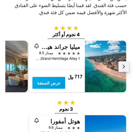
حسب فئة الفندق. لقد قمنا أيضًا بتسليط الضوء على الفنادق
الأكثر شهرة والأفضل قيمة ضمن كل فئة فندق.
4 نجوم
4 نجوم أو أكثر
ميليا جراند هيرميتيدج - شامل جميع الخدمات
5 نجوم
ممتاز 8.5
1 Grand Hermitage Alley, غولدن ساندز, بلغاريا
717 ﷼
عرض الصفقة
3 نجوم
3 نجوم
هوتل أمفورا
3 نجوم
ممتاز 9.6