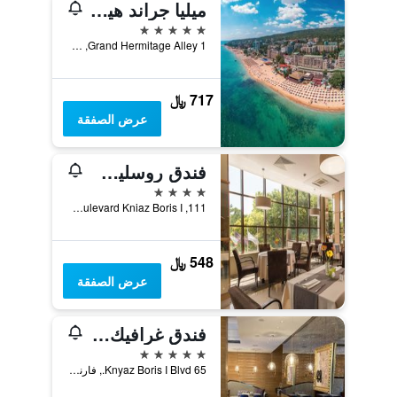
ميليا جراند هيرميتيدج - شامل جميع الخدمات
5 نجوم
1 Grand Hermitage Alley, غولدن ساندز, بلغاريا
717 ﷼
عرض الصفقة
فندق روسلين ديميات فارنا
4 نجوم
111, Boulevard Kniaz Boris I, فارنا, بلغاريا
548 ﷼
عرض الصفقة
فندق غرافيك غاليري ديزاين
5 نجوم
65 Knyaz Boris I Blvd., فارنا, بلغاريا