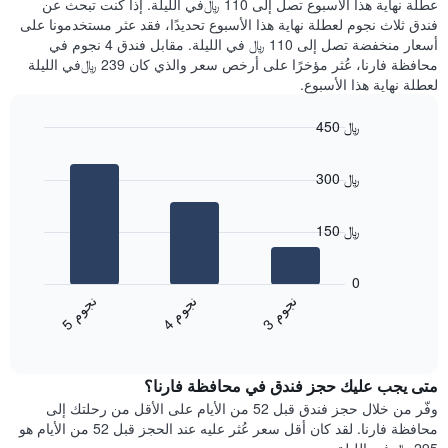
عطلة نهاية هذا الأسبوع تصل إلى 110 ﷼في الليلة. إذا كنت تبحث عن
سعر
خلال
فندق ثلاث نجوم لعطلة نهاية هذا الأسبوع تحديدًا، فقد عثر مستخدمونا على
غرفة
آخر
أسعار منخفضة تصل إلى 110 ﷼ في الليلة. مقابل فندق 4 نجوم في
3
محافظة فارنا، عُثر مؤخرًا على أرخص سعر والذي كان 239 ﷼في الليلة
أيام
لعطلة نهاية هذا الأسبوع.
مع
التصنيف
450 ﷼
حسب
النجوم
Bar
Chart
graphic.
يتضمن
chart
300 ﷼
with
المخطط
3
1
bars.
محور
150 ﷼
X
يعرض
التي
المخطط
تعرض
0
التالي
فئات
ن
م
ن
م
ن
م
متوسط
الفنادق
4
ج
و
3
ج
و
5
ج
و
End
سعر
بالنجوم.
of
الغرفة
interactive
يتضمن
خلال
chart
المخطط
متى يجب عليك حجز فندق في محافظة فارنا؟
عطلة
1
نهاية
وفّر من خلال حجز فندق قبل 52 من الأيام على الأقل من رحلتك إلى
محور
هذا
محافظة فارنا. لقد كان أقل سعر عُثر عليه عند الحجز قبل 52 من الأيام هو
Y
الأسبوع