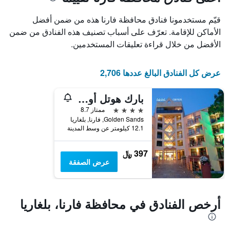
1
محور
X
محور
قيّم مستخدمونا فنادق محافظة فارنا هذه من ضمن أفضل
Y
الذي
الذي
يعرض
الأماكن للإقامة. تعرّف على أسباب تصنيف هذه الفنادق من ضمن
عدد
يعرض
الأفضل من خلال قراءة تعليقات المستخدمين.
الأيام
متوسط
قبل
سعر
غرفة
الإقامة
عرض كل الفنادق البالغ عددها 2,706
في
يتضمن
عطلة
المخطط
بارك هوتل أوديسوس
نهاية
التالي
1
هذا
4 نجوم
ممتاز 8.7
محور
الأسبوع
Golden Sands, فارنا, بلغاريا
Y
خلال
12.1 كيلومتر عن وسط المدينة
آخر
الذي
3
يعرض
397 ﷼
أيام
متوسط
عرض الصفقة
سعر
غرفة
أرخص الفنادق في محافظة فارنا، بلغاريا