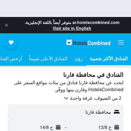
ar.hotelscombined.com
متوفر أيضاً باللغة الإنجليزية.
Visit site in English
رؤى
الفنادق الأعلى تقييماً
أرخص الفنا
الفنادق في محافظة فارنا
ابحث عن محافظة فارنا فنادق من مئات مواقع السفر على
HotelsCombined وقارن بينها ووفّر.
2 من الضيوف، غرفة واحدة
محافظة فارنا
خ 13/8
-
ج 14/8