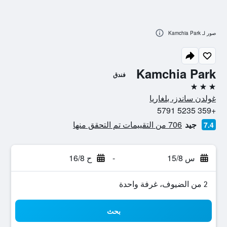
صور لـ Kamchia Park
Kamchia Park
فندق
3 نجوم
غولدن ساندز، بلغاريا
+359 5235 5791
جيد
706 من التقييمات تم التحقق منها
7.4
س 15/8
-
ح 16/8
2 من الضيوف، غرفة واحدة
بحث