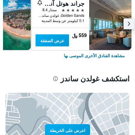
جراند هوتل آند كازينو إنترناشونال
5 نجوم
ممتاز 8.4
Golden Sands, غولدن ساندز, بلغاريا
0.1 كيلومتر عن وسط المدينة
559 ﷼
عرض الصفقة
مشاهدة الفنادق الأخرى الموصى بها
استكشف غولدن ساندز
اعرض على الخريطة