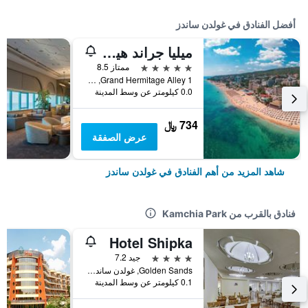
أفضل الفنادق في غولدن ساندز
ميليا جراند هيرميتيدج - شامل جميع الخدمات
5 نجوم
ممتاز 8.5
1 Grand Hermitage Alley, غولدن ساندز, بلغاريا
0.0 كيلومتر عن وسط المدينة
734 ﷼
عرض الصفقة
شاهد المزيد من أهم الفنادق في غولدن ساندز
فنادق بالقرب من Kamchia Park
Hotel Shipka
4 نجوم
جيد 7.2
Golden Sands, غولدن ساندز, بلغاريا
0.1 كيلومتر عن وسط المدينة