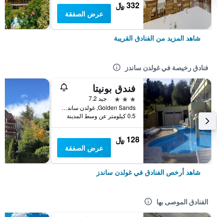
332 ﷼
عرض الصفقة
شاهد المزيد من الفنادق القريبة
فنادق رخيصة في غولدن ساندز
فندق بونيتا
3 نجوم
جيد 7.2
Golden Sands, غولدن ساندز, بلغاريا
0.5 كيلومتر عن وسط المدينة
128 ﷼
عرض الصفقة
شاهد أرخص الفنادق في غولدن ساندز
الفنادق الموصى بها