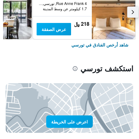
4 Rue Anne Frank, تورسي, إقليم السين و مارن, فرنسا
1.7 كيلومتر عن وسط المدينة
218 ﷼
عرض الصفقة
شاهد أرخص الفنادق في تورسي
استكشف تورسي
اعرض على الخريطة