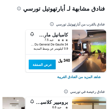
فنادق مشابهة لـ أبارتهوتيل تورسي
فنادق بالقرب من أبارتهوتيل تورسي
كامبانيل مارن لا فاليه - تورسي
3 نجوم
جيد 7.5
34 Rue Du General De Gaulle, تورسي, إقليم السين و مارن, فرنسا
0.9 كيلومتر عن وسط المدينة
340 ﷼
عرض الصفقة
شاهد المزيد من الفنادق القريبة
فنادق رخيصة في تورسي
بروميير كلاسيه مارن لا فاليه - تورسي
نجمة واحدة
جيد 6.6