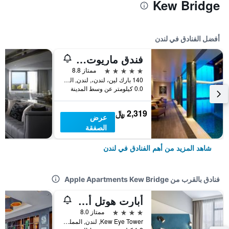
Kew Bridge
أفضل الفنادق في لندن
فندق ماريوت لندن بارك لاين
5 نجوم
ممتاز 8.8
140 بارك لين، لندن،, لندن, المملكة المتحدة
0.0 كيلومتر عن وسط المدينة
2,319 ﷼
عرض
الصفقة
شاهد المزيد من أهم الفنادق في لندن
فنادق بالقرب من Apple Apartments Kew Bridge
أبارت هوتل أداجيو لندن برينتفورد
4 نجوم
ممتاز 8.0
Kew Eye Tower, لندن, المملكة المتحدة