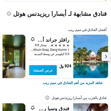
فنادق مشابهة لـ أبسارا ريزيدنس هوتل
أفضل الفنادق في سيم ريب
رافلز جراند أوتل دانجكور
5 نجوم
ممتاز 9.6
1 Vithei Charles de Gaulle, Khum Svay, Dang Kumm, سيم ريب, كمبوديا
0.0 كيلومتر عن وسط المدينة
924 ﷼
عرض الصفقة
شاهد المزيد من أهم الفنادق في سيم ريب
فنادق بالقرب من أبسارا ريزيدنس هوتل
فندق وسبا رويال كراون