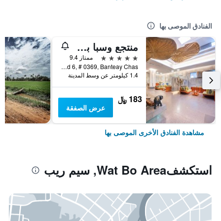
الفنادق الموصى بها
منتجع وسبا بوراي أنغكور
5 نجوم
ممتاز 9.4
National Road 6, # 0369, Banteay Chas, سيم ريب, كمبوديا
1.4 كيلومتر عن وسط المدينة
183 ﷼
عرض الصفقة
مشاهدة الفنادق الأخرى الموصى بها
استكشفWat Bo Area, سيم ريب