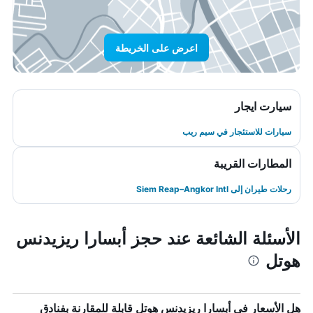
اعرض على الخريطة
سيارت ايجار
سيارات للاستئجار في سيم ريب
المطارات القريبة
رحلات طيران إلى Siem Reap–Angkor Intl
الأسئلة الشائعة عند حجز أبسارا ريزيدنس
هوتل
هل الأسعار في أبسارا ريزيدنس هوتل قابلة للمقارنة بفنادق