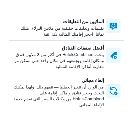
الملايين من التعليقات
تقييمات وتعليقات حقيقية من ملايين النزلاء، مثلك
تمامًا. احجز إقامتك المثالية بكل ثقة!
أفضل صفقات الفنادق
يبحث HotelsCombined في أكثر من 3 ملايين فندق
ومكان إقامة ويجمعهم في مكان واحد حتى تتمكن من
مقارنة أماكن الإقامة المثالية.
إلغاء مجاني
من الوارد أن تتغير الخطط — نتفهم ذلك. ولهذا يمكنك
البحث وحجز فنادق وأماكن إقامة على
HotelsCombined من وكالات السفر التي تقدم خدمة
الإلغاء المجاني