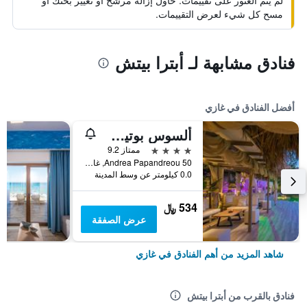
لم يتم العثور على تقييمات. حاول إزالة مرشح أو تغيير بحثك أو
مسح كل شيء لعرض التقييمات.
فنادق مشابهة لـ أبترا بيتش
أفضل الفنادق في غازي
ألسوس بوتيك هوتل
4 نجوم
ممتاز 9.2
Andrea Papandreou 50, غازي, اليونان
0.0 كيلومتر عن وسط المدينة
534 ﷼
عرض الصفقة
شاهد المزيد من أهم الفنادق في غازي
فنادق بالقرب من أبترا بيتش