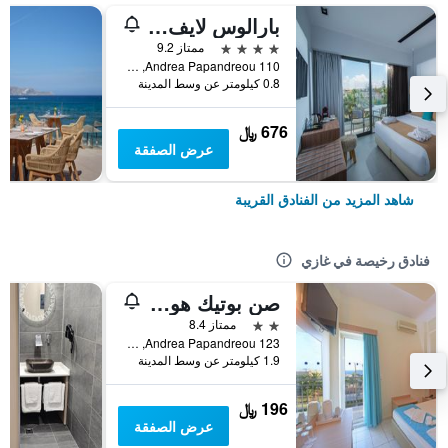
بارالوس لايف ستايل بيتش
4 نجوم
ممتاز 9.2
Andrea Papandreou 110, غازي, اليونان
0.8 كيلومتر عن وسط المدينة
676 ﷼
عرض الصفقة
شاهد المزيد من الفنادق القريبة
فنادق رخيصة في غازي
صن بوتيك هوتل - للبالغين فقط
2 نجمتين
ممتاز 8.4
Andrea Papandreou 123, غازي, اليونان
1.9 كيلومتر عن وسط المدينة
196 ﷼
عرض الصفقة