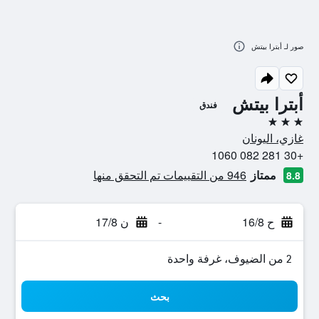
صور لـ أبترا بيتش
أبترا بيتش
فندق
3 نجوم
غازي، اليونان
+30 281 082 1060
ممتاز
946 من التقييمات تم التحقق منها
8.8
ح 16/8
-
ن 17/8
2 من الضيوف، غرفة واحدة
بحث