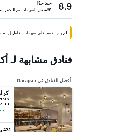
8.9
جيد جدًا
465 من التقييمات تم التحقق منها
لم يتم العثور على تقييمات. حاول إزال
فنادق مشابهة لـ أ
أفضل الفنادق في Garapan
e, Garapan
0.0 كيلومتر عن وسط المدينة
431 ﷼