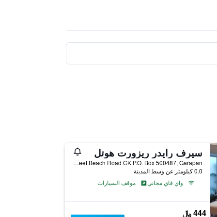
سيرف رايدر ريزورت هوتل
Brigada Street Beach Road CK P.O. Box 500487, Garapan, جزر ماريانا الشمالية
0.0 كيلومتر عن وسط المدينة
واي فاي مجاني
موقف السيارات
444 ﷼