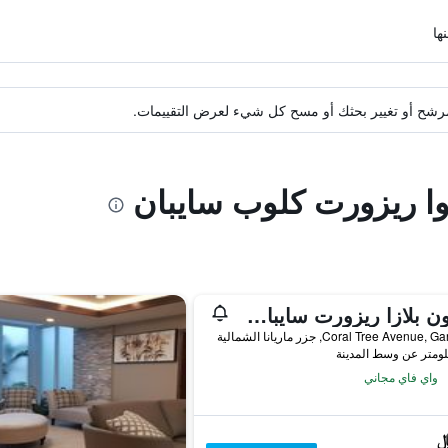
ة مرشح أو تغيير بحثك أو مسح كل شيء لعرض التقييمات.
كوا ريزورت كلوب سايبان
كراون بلازا ريزورت سايبان باي آيتش جي
Coral Tree Avenu, جزر ماريانا الشمالية
واي فاي مجاني