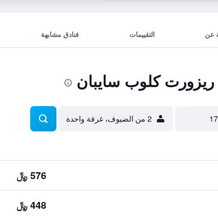
 عن
التقييمات
فنادق مشابهة
ريزورت كلوب سايبان
2 من الضيوف، غرفة واحدة
576 ﷼
448 ﷼