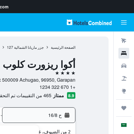
.com
رحلات طيران
الصفحة الرئيسية
جزر ماريانا الشمالية
127
فنادق
أكوا ريزورت كلوب 
سيارات
4 نجوم
حزم العروض
Po Box 500009 Achugao, 96950, Garapan, سايبان, جزر ماريا
+1 670 322 1234
استكشاف
ممتاز
465 من التقييمات تم التحقق منها
8.9
رحلات
ح 16/8
-
العَرَبِيَّة
2 من الضيوف، غرفة واحدة