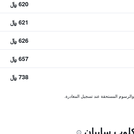
620 ﷼
621 ﷼
626 ﷼
657 ﷼
738 ﷼
والرسوم المستحقة عند تسجيل المغادرة.
كلوب سايبان