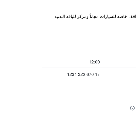
كرو، ويتميز بمسبح خارجي ومواقف خاصة للسيارات مجاناً ومركز للياقة البدنية
12:00
+1 670 322 1234