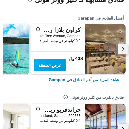
أفضل الفنادق في Garapan
كراون بلازا ريزورت سايبان باي آيتش جي
Coral Tree Avenue, Garapan, جزر ماريانا الشمالية
0.0 كيلومتر عن وسط المدينة
438 ﷼
عرض الصفقة
شاهد المزيد من أهم الفنادق في Garapan
فنادق بالقرب من كلير ووتر هوتل
جراندفريو ريزورت سايبان
500338 Garapan, Saipan Northern Mariana Island, Garapan, جزر ماريانا الشمالية
0.4 كيلومتر عن وسط المدينة