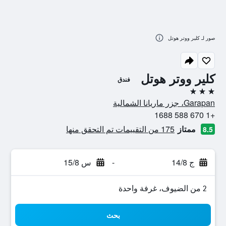
صور لـ كلير ووتر هوتل
كلير ووتر هوتل
فندق
3 نجوم
Garapan، جزر ماريانا الشمالية
+1 670 588 1688
ممتاز
175 من التقييمات تم التحقق منها
8.5
ج 14/8
-
س 15/8
2 من الضيوف، غرفة واحدة
بحث