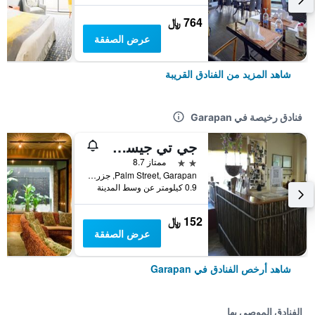
764 ﷼
عرض الصفقة
شاهد المزيد من الفنادق القريبة
فنادق رخيصة في Garapan
جي تي جيست هاوس
2 نجمتين
ممتاز 8.7
Palm Street, Garapan, جزر ماريانا الشمالية
0.9 كيلومتر عن وسط المدينة
152 ﷼
عرض الصفقة
شاهد أرخص الفنادق في Garapan
الفنادق الموصى بها