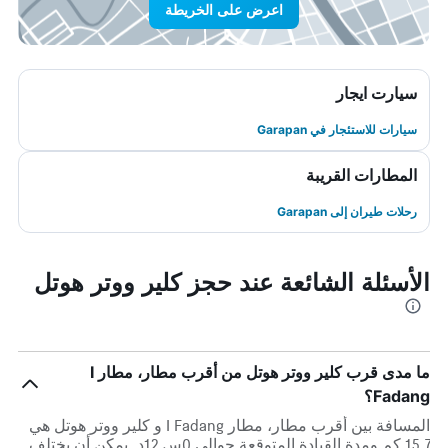
اعرض على الخريطة
سيارت ايجار
سيارات للاستئجار في Garapan
المطارات القريبة
رحلات طيران إلى Garapan
الأسئلة الشائعة عند حجز كلير ووتر هوتل
ما مدى قرب كلير ووتر هوتل من أقرب مطار، مطار I
Fadang؟
المسافة بين أقرب مطار، مطار I Fadang و كلير ووتر هوتل هي
15.7 كم ومدة القيادة المتوقعة حوالي 0س 12د. يمكن أن يختلف