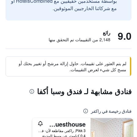
بواسطة مستخدمين حقيقيين مع HotelsCombined أو
مع شركائنا الخارجيين الموثوقين.
9.0
رائع
2,148 من التقييمات تم التحقق منها
لم يتم العثور على تقييمات. حاول إزالة مرشح أو تغيير بحثك أو
مسح كل شيء لعرض التقييمات.
فنادق مشابهة لـ فندق وسبا أكفا
فنادق رخيصة في راكفر
Katariina Guesthouse
Pikk 3, راكفر, مقاطعة لآن- فيرو, أستونيا
0.4 كيلومتر عن وسط المدينة