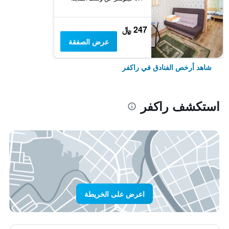
247 ﷼
عرض الصفقة
شاهد أرخص الفنادق في راكفر
استكشف راكفر
اعرض على الخريطة