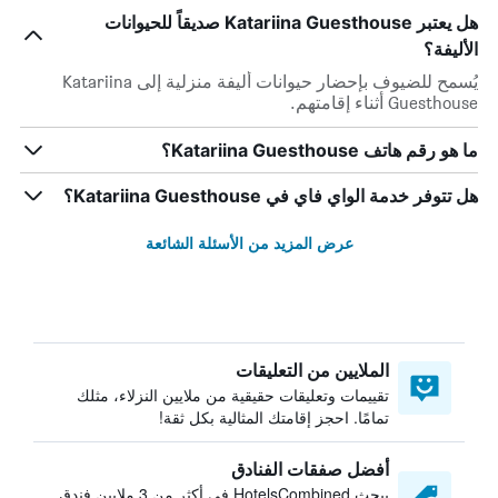
هل يعتبر Katariina Guesthouse صديقاً للحيوانات
الأليفة؟
يُسمح للضيوف بإحضار حيوانات أليفة منزلية إلى Katariina
Guesthouse أثناء إقامتهم.
ما هو رقم هاتف Katariina Guesthouse؟
هل تتوفر خدمة الواي فاي في Katariina Guesthouse؟
عرض المزيد من الأسئلة الشائعة
الملايين من التعليقات
تقييمات وتعليقات حقيقية من ملايين النزلاء، مثلك
تمامًا. احجز إقامتك المثالية بكل ثقة!
أفضل صفقات الفنادق
يبحث HotelsCombined في أكثر من 3 ملايين فندق