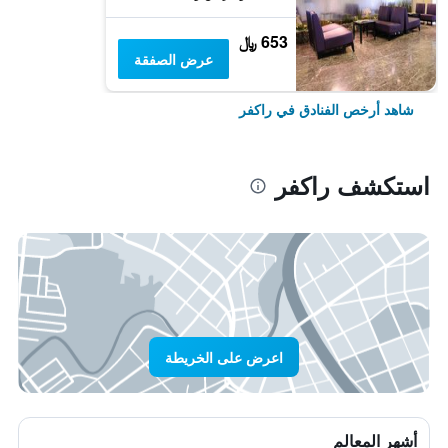
653 ﷼
عرض الصفقة
شاهد أرخص الفنادق في راكفر
استكشف راكفر
اعرض على الخريطة
أشهر المعالم